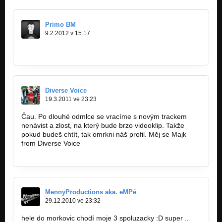
Primo BM
9.2.2012 v 15:17
http://www.youtube.com/watch?v=AriFN8YQ…
Diverse Voice
19.3.2011 ve 23:23
Čau. Po dlouhé odmlce se vracíme s novým trackem
nenávist a zlost, na který bude brzo videoklip. Takže
pokud budeš chtít, tak omrkni náš profil. Měj se Majk
from Diverse Voice
http://bandzone.cz/diversevoice
MennyProductions aka. eMPé
29.12.2010 ve 23:32
hele do morkovic chodí moje 3 spoluzacky :D super ..