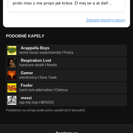
proto mas u me props jak kráva :D mej se a at daří ..
Zobrazit všechny názory
PODOBNÉ KAPELY
Acappella Boys
world music-experimental
/
Praha
Respiration Lost
hardcore-death
/
Martin
Gamer
electronica
/
New Yowk
Fosfor
hard rock-alternative
/
Ostrava
messi
rap-hip hop
/
BRNOO
Podobnost se určuje podle počtu společných fanoušků.