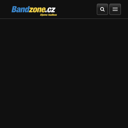
Bandzone.cz
žijeme hudbou