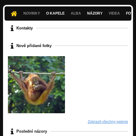
Demo, 2007
Nezařazeno
NOVINKY
O KAPELE
ALBA
NÁZORY
VIDEA
FOTK
Kontakty
Nově přidané fotky
Zobrazit všechny galerie
Poslední názory