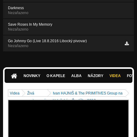
Darkness
Nezařazeno
Save Roses In My Memory
Nezařazeno
Go Johnny Go (Live 18.8.2016 Libocký pivovar)
Nezařazeno
NOVINKY
O KAPELE
ALBA
NÁZORY
VIDEA
FOTK
Videa
Živá
Ivan HAJNIŠ & The PRIMITIVES Group na
vystoupení
Valašském Špalíčku 2017