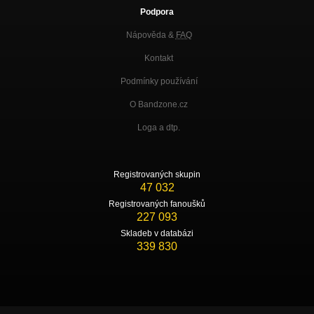
Podpora
Nápověda &
FAQ
Kontakt
Podmínky používání
O Bandzone.cz
Loga a dtp.
Registrovaných skupin
47 032
Registrovaných fanoušků
227 093
Skladeb v databázi
339 830