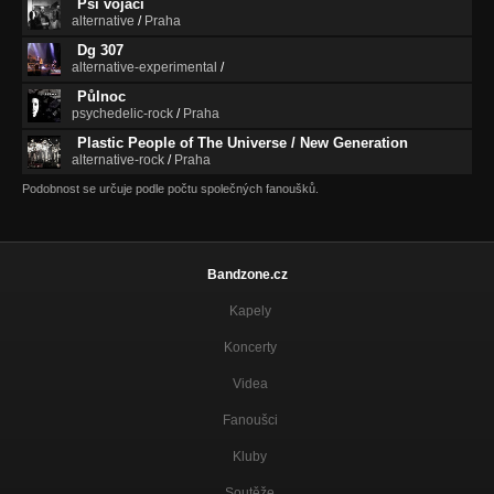
Psí vojáci
alternative
/
Praha
Dg 307
alternative-experimental
/
Půlnoc
psychedelic-rock
/
Praha
Plastic People of The Universe / New Generation
alternative-rock
/
Praha
Podobnost se určuje podle počtu společných fanoušků.
Bandzone.cz
Kapely
Koncerty
Videa
Fanoušci
Kluby
Soutěže