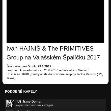
Ivan HAJNIŠ & The PRIMITIVES
Group na Valašském Špalíčku 2017
Živé vystoupení
Vznik: 23.6.2017
Fragment koncertu natočen 23.6.2017 ve Valašském Meziříčí.
Host: Alan URIBE, baskytarista doprovodné skupiny Jackie Venson (US,
Texas).
PODOBNÉ KAPELY
Už Jsme Doma
experimental-punk
/
Prague