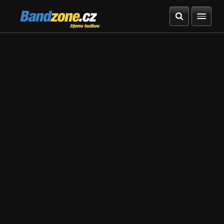
Bandzone.cz
žijeme hudbou