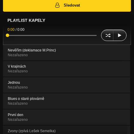
Sledovat
PLAYLIST KAPELY
0:00
/
0:00
Nevěřím (deklamace M.Princ)
Nezařazeno
V krajinách
Nezařazeno
Jednou
Nezařazeno
Blues o staré plovárně
Nezařazeno
První den
Nezařazeno
Zvony (zpívá Lešek Semelka)