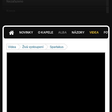
Nezařazeno
Konce
Nezařazeno
Pojď, bratře
Nezařazeno
NOVINKY
O KAPELE
ALBA
NÁZORY
VIDEA
FOTK
Nevěřím II remix
Nezařazeno
Videa
Živá vystoupení
Spartakus
Bílá křídla
Nezařazeno
04 - Tvuj smich - live 15.1. 2012
Nezařazeno
03 - Spartakus - live 15.1. 2012
Nezařazeno
01 - Jablka - live 15.1. 2012
Nezařazeno
05 - Tvuj smich tvuj plac - zpěv Martin Vokroj, live 2011
Nezařazeno