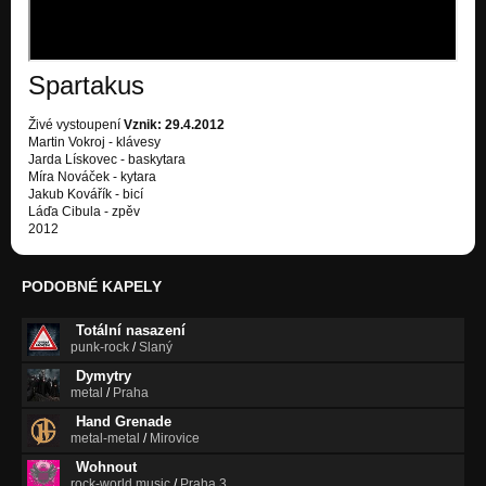
06 - Nevěřím live, 20.6.2012 Martin Vokroj
Nezařazeno
Spartakus
Živé vystoupení
Vznik: 29.4.2012
Martin Vokroj - klávesy
Jarda Lískovec - baskytara
Míra Nováček - kytara
Jakub Kovářík - bicí
Láďa Cibula - zpěv
2012
PODOBNÉ KAPELY
Totální nasazení
punk-rock
/
Slaný
Dymytry
metal
/
Praha
Hand Grenade
metal-metal
/
Mirovice
Wohnout
rock-world music
/
Praha 3