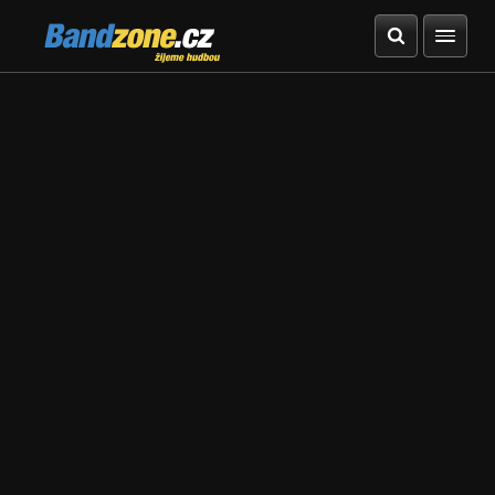
Bandzone.cz
žijeme hudbou