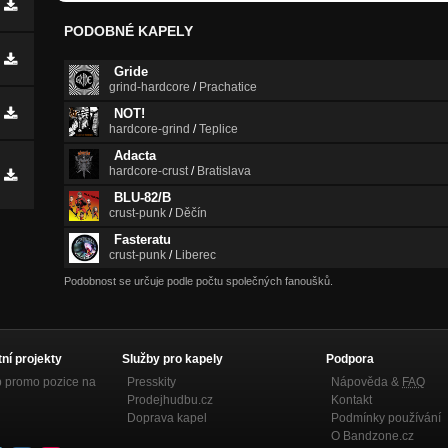
PODOBNÉ KAPELY
Gride
grind-hardcore
/
Prachatice
NOT!
hardcore-grind
/
Teplice
Adacta
hardcore-crust
/
Bratislava
BLU-82/B
crust-punk
/
Děčín
Fasteratu
crust-punk
/
Liberec
Podobnost se určuje podle počtu společných fanoušků.
tní projekty
Služby pro kapely
Podpora
p promo pozice na
Presskity
Nápověda &
FAQ
Prodejhudbu.cz
Kontakt
Doprava kapel
Podmínky používání
O Bandzone.cz