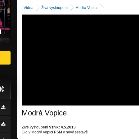
Videa
Živá vystoupení
Modrá Vopice
i
Modrá Vopice
Živé vystoupení
Vznik: 4.5.2013
Gig v Modrý Vopici PSM v nový sestavě .