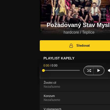
Požadovaný Stav Mysl
hardcore / Teplice
Sledovat
PLAYLIST KAPELY
0:00
/
0:00
Životni cil
Nezařazeno
Konzum
Nezařazeno
V plamenech