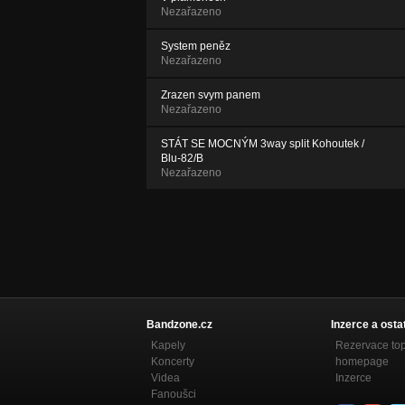
Nezařazeno
System peněz
Nezařazeno
Zrazen svym panem
Nezařazeno
STÁT SE MOCNÝM 3way split Kohoutek /
Blu-82/B
Nezařazeno
Bandzone.cz
Inzerce a osta
Kapely
Rezervace to
Koncerty
homepage
Videa
Inzerce
Fanoušci