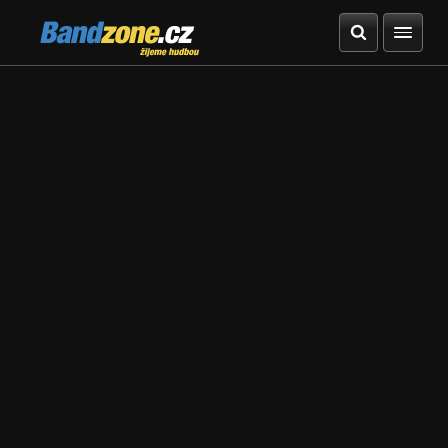
Bandzone.cz
žijeme hudbou