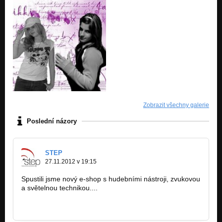
Zobrazit všechny galerie
Poslední názory
STEP
27.11.2012 v 19:15
Spustili jsme nový e-shop s hudebními nástroji, zvukovou
a světelnou technikou....
www.zvuk-svetla.cz/shop
www.facebook.com/hudebninystep