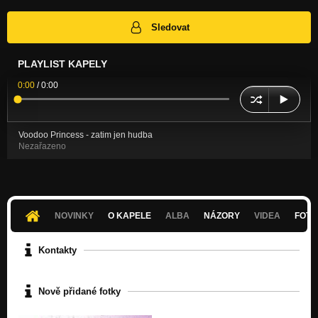
Sledovat
PLAYLIST KAPELY
0:00
/
0:00
Voodoo Princess - zatim jen hudba
Nezařazeno
NOVINKY
O KAPELE
ALBA
NÁZORY
VIDEA
FOTK
Kontakty
Nově přidané fotky