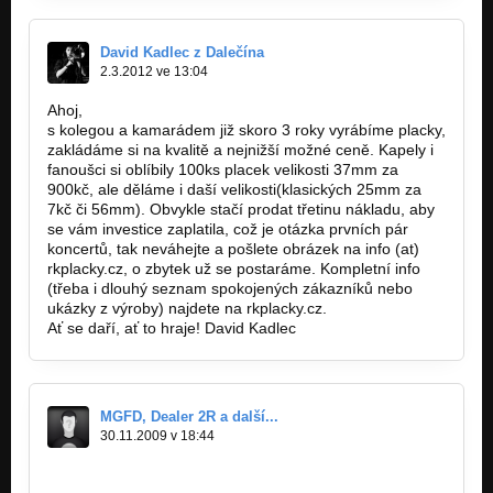
David Kadlec z Dalečína
2.3.2012 ve 13:04
Ahoj,
s kolegou a kamarádem již skoro 3 roky vyrábíme placky,
zakládáme si na kvalitě a nejnižší možné ceně. Kapely i
fanoušci si oblíbily 100ks placek velikosti 37mm za
900kč, ale děláme i daší velikosti(klasických 25mm za
7kč či 56mm). Obvykle stačí prodat třetinu nákladu, aby
se vám investice zaplatila, což je otázka prvních pár
koncertů, tak neváhejte a pošlete obrázek na info (at)
rkplacky.cz, o zbytek už se postaráme. Kompletní info
(třeba i dlouhý seznam spokojených zákazníků nebo
ukázky z výroby) najdete na rkplacky.cz.
Ať se daří, ať to hraje! David Kadlec
MGFD, Dealer 2R a další...
30.11.2009 v 18:44
http://bandzone.cz/mgfddealer