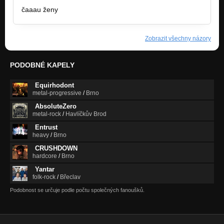
čaaau ženy
Zobrazit všechny názory
PODOBNÉ KAPELY
Equirhodont
metal-progressive
/
Brno
AbsoluteZero
metal-rock
/
Havlíčkův Brod
Entrust
heavy
/
Brno
CRUSHDOWN
hardcore
/
Brno
Yantar
folk-rock
/
Břeclav
Podobnost se určuje podle počtu společných fanoušků.