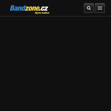
Bandzone.cz
žijeme hudbou