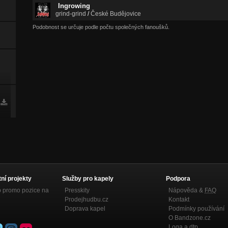
Ingrowing
grind-grind
/
České Budějovice
Podobnost se určuje podle počtu společných fanoušků.
tní projekty
Služby pro kapely
Podpora
p promo pozice na
Presskity
Nápověda &
FAQ
Prodejhudbu.cz
Kontakt
Doprava kapel
Podmínky používání
O Bandzone.cz
Loga a dtp.