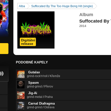
Alba
Suffocated By The Too Huge Bong Hit (single)
Album
Suffocated By 
2014
Digitální
release
PODOBNÉ KAPELY
Gutalax
grind-rock'n'roll
/
Křemže
Spasm
grind-grind
/
Přerov
Jig-Ai
grind-metal
/
Praha
Carnal Diafragma
grind-grind
/
Ostrava