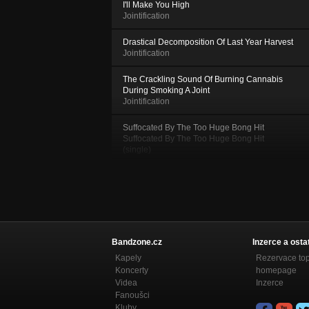
I'll Make You High
Jointification
Drastical Decomposition Of Last Year Harvest
Jointification
The Crackling Sound Of Burning Cannabis
During Smoking A Joint
Jointification
Suffocated By The Too Huge Bong Hit
Suffocated By The Too Huge Bong Hit
(single)
Intravenous Consumation of Liquified
Ganja
Intravenous Consumation Of Liquified
Ganja (single)
WWW (We Wanna Weed)
Bandzone.cz
Inzerce a osta
WWW (We Wanna Weed)
Kapely
Rezervace to
Koncerty
homepage
Ganja Jihad
Videa
Inzerce
WWW (We Wanna Weed)
Fanoušci
Kluby