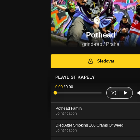
Pothead
grind-rap / Praha
Sledovat
PLAYLIST KAPELY
0:00
/
0:00
Pothead Family
Jointification
Died After Smoking 100 Grams Of Weed
Jointification