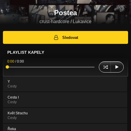
Postea
crust-hardcore / Lukavice
Sledovat
PLAYLIST KAPELY
0:00
/
0:00
Y
Cesty
Cesta I
Cesty
Květ Strachu
Cesty
Řeka