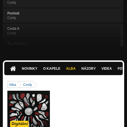
Cesty
Pochod
Cesty
Cesta II
Cesty
Řev Němých
Město
Proces
Město
NOVINKY
O KAPELE
ALBA
NÁZORY
VIDEA
FOTK
Hodina Hyen
Město
Alba
Cesty
Popros Bestii
Město
Síla Davu
Město
Digitální