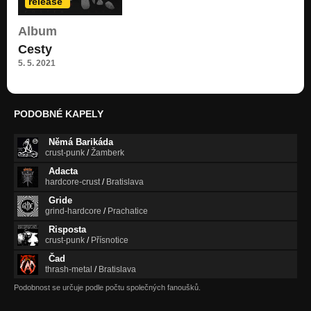
release
Album
Cesty
5. 5. 2021
PODOBNÉ KAPELY
Němá Barikáda
crust-punk
/
Žamberk
Adacta
hardcore-crust
/
Bratislava
Gride
grind-hardcore
/
Prachatice
Risposta
crust-punk
/
Přísnotice
Čad
thrash-metal
/
Bratislava
Podobnost se určuje podle počtu společných fanoušků.