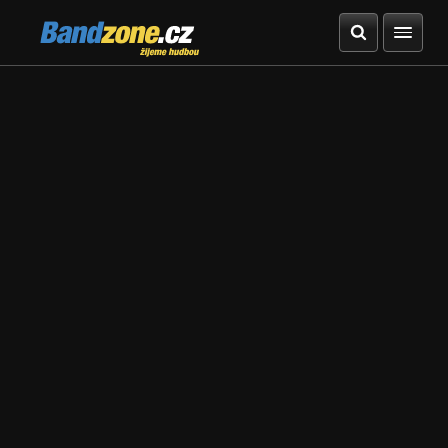
Bandzone.cz
žijeme hudbou