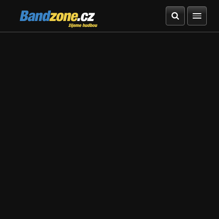
Bandzone.cz
žijeme hudbou