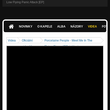
Low Flying Panic Attack [EP]
NOVINKY
O KAPELE
ALBA
NÁZORY
VIDEA
FOTK
Videa
Oficiální
Porcelaine People - Meet Me In The
videoklipy
Flying Circus (Official Lyric