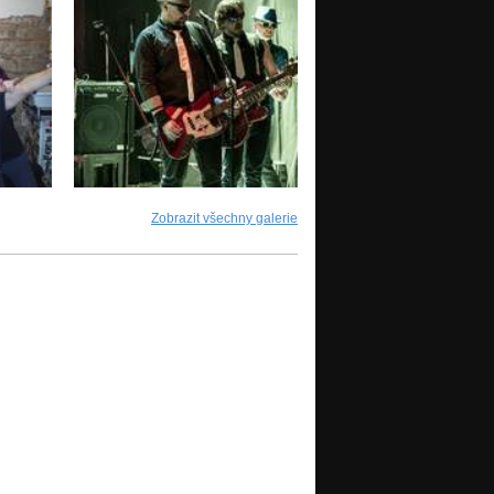
Zobrazit všechny galerie