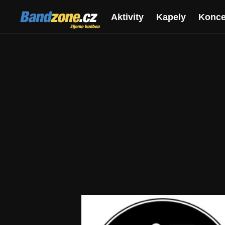
Bandzone.cz
Aktivity
Kapely
Konce
žijeme hudbou