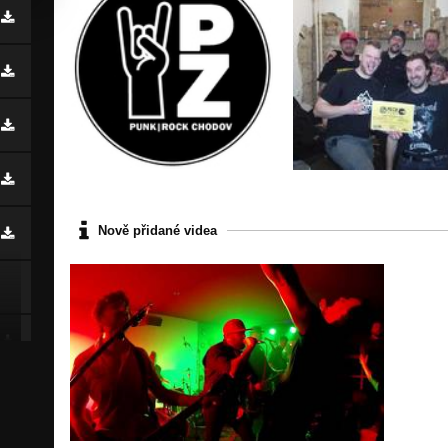
Nově přidané videa