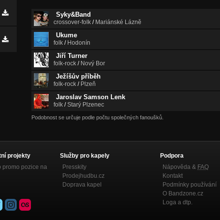
Syky&Band
crossover-folk
/
Mariánské Lázně
Ukume
folk
/
Hodonín
Jiří Turner
folk-rock
/
Nový Bor
Ježíšův příběh
folk-rock
/
Plzeň
Jaroslav Samson Lenk
folk
/
Starý Plzenec
Podobnost se určuje podle počtu společných fanoušků.
tní projekty
Služby pro kapely
Podpora
p promo pozice na
Presskity
Nápověda &
FAQ
Prodejhudbu.cz
Kontakt
Doprava kapel
Podmínky používání
O Bandzone.cz
Loga a dtp.