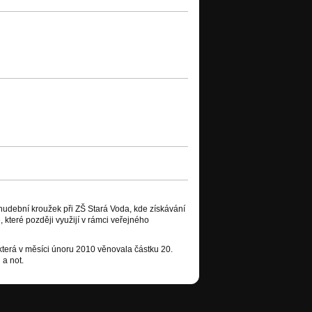
hudební kroužek při ZŠ Stará Voda, kde získávání
 které později využijí v rámci veřejného
která v měsíci únoru 2010 věnovala částku 20.
 a not.