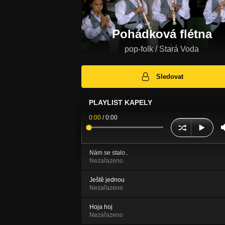
Pohádková flétna
pop-folk / Stará Voda
Sledovat
PLAYLIST KAPELY
0:00
/
0:00
Nám se stalo..
Nezařazeno
Ještě jednou
Nezařazeno
Hoja hoj
Nezařazeno