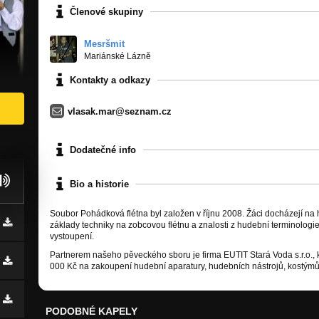
Členové skupiny
Mesršmit
Mariánské Lázně
Kontakty a odkazy
vlasak.mar@seznam.cz
Dodatečné info
Bio a historie
Soubor Pohádková flétna byl založen v říjnu 2008. Žáci docházejí na 
základy techniky na zobcovou flétnu a znalosti z hudební terminologie,
vystoupení.
Partnerem našeho pěveckého sboru je firma EUTIT Stará Voda s.r.o., 
000 Kč na zakoupení hudební aparatury, hudebních nástrojů, kostýmů
PODOBNÉ KAPELY