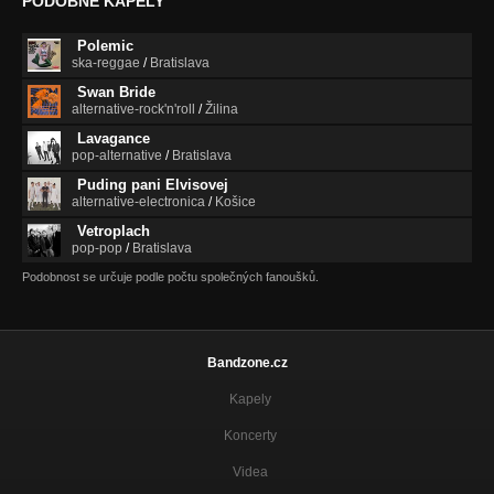
PODOBNÉ KAPELY
Tyger
Nezařazeno
Polemic
ska-reggae
/
Bratislava
Swan Bride
alternative-rock'n'roll
/
Žilina
Lavagance
pop-alternative
/
Bratislava
Puding pani Elvisovej
alternative-electronica
/
Košice
Vetroplach
pop-pop
/
Bratislava
Podobnost se určuje podle počtu společných fanoušků.
Bandzone.cz
Kapely
Koncerty
Videa