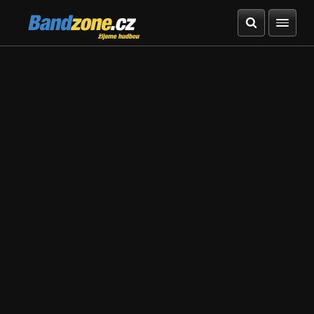
Bandzone.cz
žijeme hudbou