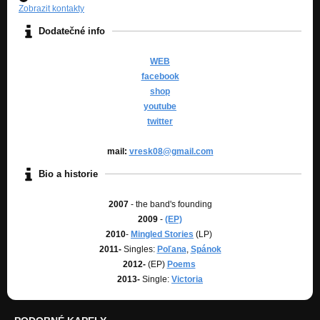
Zobrazit kontakty
To my Wife
Dodatečné info
Nezařazeno
Lost
WEB
Nezařazeno
facebook
shop
Lost girl
youtube
Nezařazeno
twitter
Spánok
Nezařazeno
mail:
vresk08@gmail.com
Bio a historie
Devils
Nezařazeno
2007
- the band's founding
Gypsy love
2009
-
(EP)
Nezařazeno
2010
-
Mingled Stories
(LP)
2011-
Singles:
Poľana
,
Spánok
Girl
2012-
(EP)
Poems
Nezařazeno
2013-
Single:
Victoria
Night
Nezařazeno