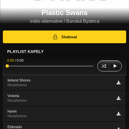
Plastic Swans
indie-alternative / Banská Bystrica
Sledovat
PLAYLIST KAPELY
0:00
/
0:00
Ireland Shores
Nezařazeno
Victoria
Nezařazeno
Hymn
Nezařazeno
Eldorado