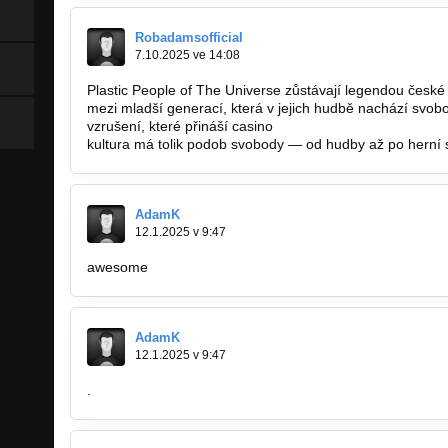
Robadamsofficial
7.10.2025 ve 14:08
Plastic People of The Universe zůstávají legendou české al
mezi mladší generací, která v jejich hudbě nachází svob
vzrušení, které přináší casino
https://ceskeonlinecasina.
kultura má tolik podob svobody — od hudby až po herní 
AdamK
12.1.2025 v 9:47
awesome
AdamK
12.1.2025 v 9:47
.