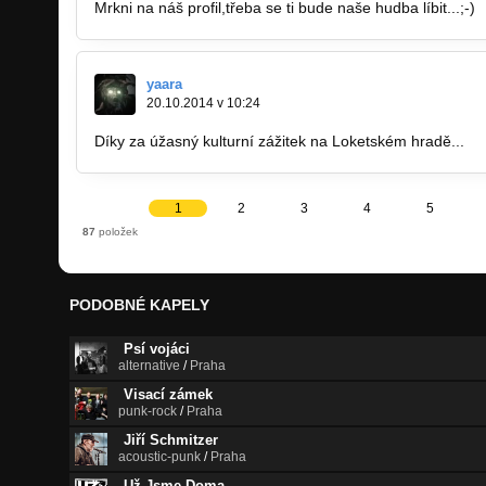
Mrkni na náš profil,třeba se ti bude naše hudba líbit...;-)
yaara
20.10.2014 v 10:24
Díky za úžasný kulturní zážitek na Loketském hradě...
1
2
3
4
5
87
položek
PODOBNÉ KAPELY
Psí vojáci
alternative
/
Praha
Visací zámek
punk-rock
/
Praha
Jiří Schmitzer
acoustic-punk
/
Praha
Už Jsme Doma