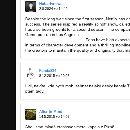
Nobartvnews
2.8.2024 ve 14:49
Despite the long wait since the first season, Netflix has 
success. The series inspired a reality spinoff show, cal
has also been greenlit for a second season. The company
Game pop-up in Los Angeles.
https://nobartv.co.id/sitem
https://nobartv.co.id/indeks-topik
Fans have high expectat
in terms of character development and a thrilling storylin
the creators to maintain the quality and originality that 
Fanda834
8.12.2015 ve 20:03
Lidi, nevíte, kde bych mohl sehnat nějaký desky kapely T
ptám tady...
Alter In Mind
14.5.2015 ve 14:07
Ahoj,jsme mladá crossover-metal kapela z Plzně.