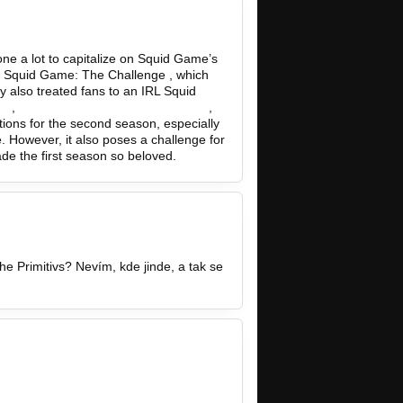
done a lot to capitalize on Squid Game’s
led Squid Game: The Challenge , which
 also treated fans to an IRL Squid
ap
,
https://nobartv.co.id/berita-terkini
,
ions for the second season, especially
e. However, it also poses a challenge for
made the first season so beloved.
he Primitivs? Nevím, kde jinde, a tak se