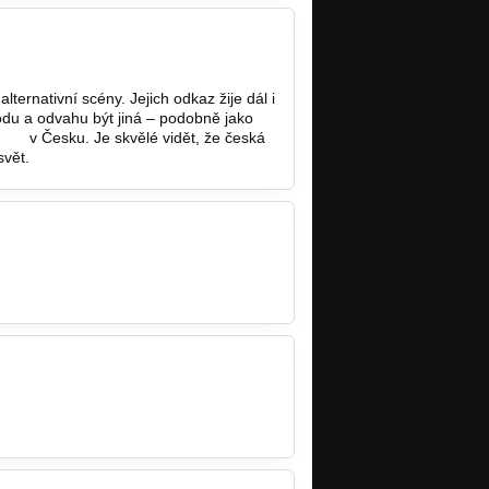
ternativní scény. Jejich odkaz žije dál i
odu a odvahu být jiná – podobně jako
com/
v Česku. Je skvělé vidět, že česká
svět.