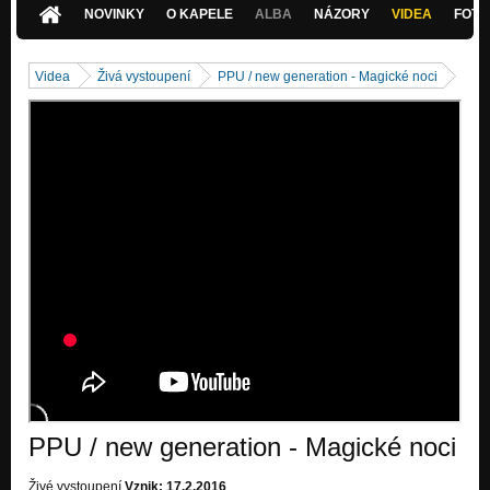
NOVINKY
O KAPELE
ALBA
NÁZORY
VIDEA
FOTK
Videa
Živá vystoupení
PPU / new generation - Magické noci
PPU / new generation - Magické noci
Živé vystoupení
Vznik: 17.2.2016