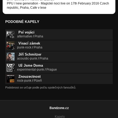
PPU / new generation - Magické noci live on 17th February 2016 Czech
republic, Praha, Cafe v lese
PODOBNÉ KAPELY
Psí vojáci
alternative
/
Praha
Visací zámek
punk-rock
/
Praha
Jiří Schmitzer
acoustic-punk
/
Praha
Už Jsme Doma
experimental-punk
/
Prague
Znouzectnost
rock-punk
/
Plzeň
Podobnost se určuje podle počtu společných fanoušků.
Bandzone.cz
Kapely