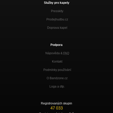
Služby pro kapely
Presskity
Prodejhudbu.cz
Doprava kapel
Podpora
Nápověda &
FAQ
Kontakt
Podmínky používání
O Bandzone.cz
Loga a dtp.
Registrovaných skupin
47 033