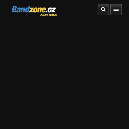
Bandzone.cz
žijeme hudbou