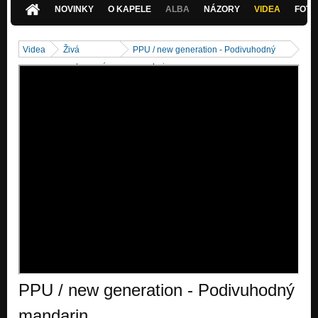
NOVINKY
O KAPELE
ALBA
NÁZORY
VIDEA
FOTK
Videa
Živá
PPU / new generation - Podivuhodný
vystoupení
mandarin
PPU / new generation - Podivuhodný
mandarin