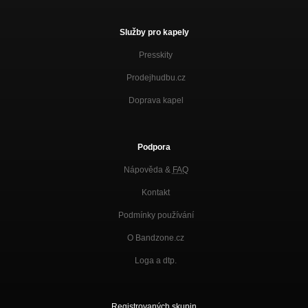
Služby pro kapely
Presskity
Prodejhudbu.cz
Doprava kapel
Podpora
Nápověda &
FAQ
Kontakt
Podmínky používání
O Bandzone.cz
Loga a dtp.
Registrovaných skupin