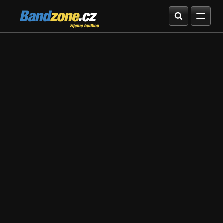
Bandzone.cz
žijeme hudbou