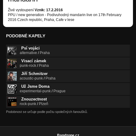
Živé vystoupení
Vznik: 17.2.2016
PPU / new generation - Podivuhodný mandarin live on 17th February
2016 Czech republic, Praha, Cafe v lese
PODOBNÉ KAPELY
Psí vojáci
alternative
/
Praha
Visací zámek
punk-rock
/
Praha
Jiří Schmitzer
acoustic-punk
/
Praha
Už Jsme Doma
experimental-punk
/
Prague
Znouzectnost
rock-punk
/
Plzeň
Podobnost se určuje podle počtu společných fanoušků.
Bandzone.cz