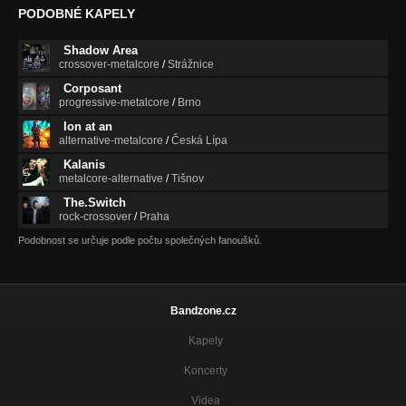
PODOBNÉ KAPELY
Shadow Area
crossover-metalcore
/
Strážnice
Corposant
progressive-metalcore
/
Brno
Ion at an
alternative-metalcore
/
Česká Lípa
Kalanis
metalcore-alternative
/
Tišnov
The.Switch
rock-crossover
/
Praha
Podobnost se určuje podle počtu společných fanoušků.
Bandzone.cz
Kapely
Koncerty
Videa