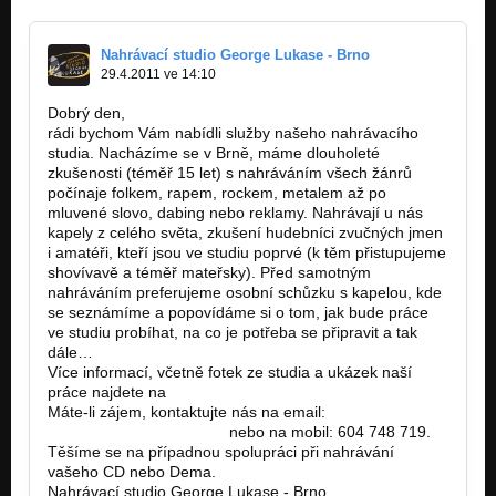
Nahrávací studio George Lukase - Brno
29.4.2011 ve 14:10
Dobrý den,
rádi bychom Vám nabídli služby našeho nahrávacího
studia. Nacházíme se v Brně, máme dlouholeté
zkušenosti (téměř 15 let) s nahráváním všech žánrů
počínaje folkem, rapem, rockem, metalem až po
mluvené slovo, dabing nebo reklamy. Nahrávají u nás
kapely z celého světa, zkušení hudebníci zvučných jmen
i amatéři, kteří jsou ve studiu poprvé (k těm přistupujeme
shovívavě a téměř mateřsky). Před samotným
nahráváním preferujeme osobní schůzku s kapelou, kde
se seznámíme a popovídáme si o tom, jak bude práce
ve studiu probíhat, na co je potřeba se připravit a tak
dále…
Více informací, včetně fotek ze studia a ukázek naší
práce najdete na
www.georgelukas.cz.
Máte-li zájem, kontaktujte nás na email:
georgelukas@seznam.cz
nebo na mobil: 604 748 719.
Těšíme se na případnou spolupráci při nahrávání
vašeho CD nebo Dema.
Nahrávací studio George Lukase - Brno