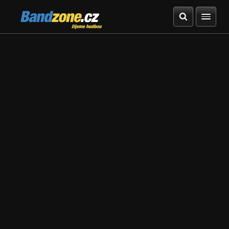
Bandzone.cz
žijeme hudbou