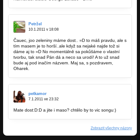
Petržel
10.1.2011 v 18:08
Čauec, joo zeleniny máme dost.. =D to máš pravdu, ale s
tím masem je to horší..ale když sa nejaké najde tož si
dáme aj to =D No momentálně sa pokůšáme o vlastní
tvorbu, tak snad Pán dá a neco sa urodí! A to už snad
bude aj pod inačím názvem. Maj sa, s pozdravem,
Oharek.
petkamor
7.1.2011 ve 23:32
Mate dost:D:D a jite i maso? chtělo by to vic songu:)
Zobrazit všechny názory