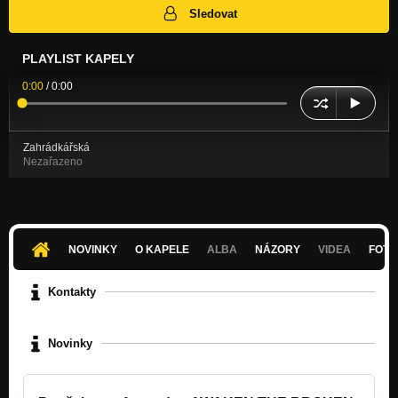
Sledovat
PLAYLIST KAPELY
0:00
/
0:00
Zahrádkářská
Nezařazeno
NOVINKY
O KAPELE
ALBA
NÁZORY
VIDEA
FOTK
Kontakty
Novinky