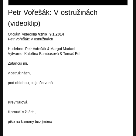
I was living in a zevltown
Petr Vořešák: V ostružinách
Ó v horách
I was living in a zevltown
(videoklip)
Axis cundi
Oficiální videoklip
Vznik: 9.1.2014
I was living in a zevltown
Petr Vořešák: V ostružinách
První ranní bus
Hudebno: Petr Vořešák & Margot Madani
I was living in a zevltown
Výtvarno: Kateřina Bambasová & Tomáš Edl
Bludičky
Zatancuj mi,
I was living in a zevltown
v ostružinách,
Z pohádky o slepičce
pod oblohou, co je červená.
I was living in a zevltown
V ostružinách
I was living in a zevltown
Krev fialová,
Koporofág
ti proudí v žilách,
I was living in a zevltown
píše na kameny bez jména.
Každý jeden a jeden každý z nás
I was living in a zevltown