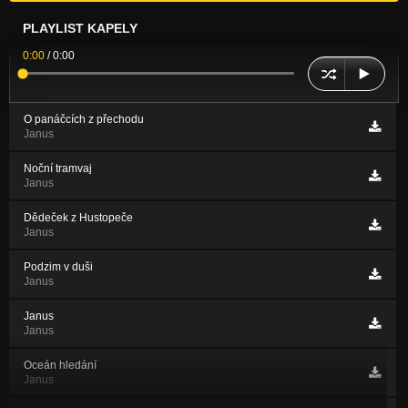
PLAYLIST KAPELY
0:00
/
0:00
O panáčcích z přechodu
Janus
Noční tramvaj
Janus
Dědeček z Hustopeče
Janus
Podzim v duši
Janus
Janus
Janus
Oceán hledání
Janus