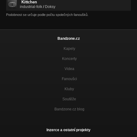
Kittchen
industrial-folk
/
Doksy
Podobnost se určuje podle počtu společných fanoušků.
Bandzone.cz
Kapely
Koncerty
Videa
Fanoušci
Kluby
Soutěže
Bandzone.cz blog
Inzerce a ostatní projekty