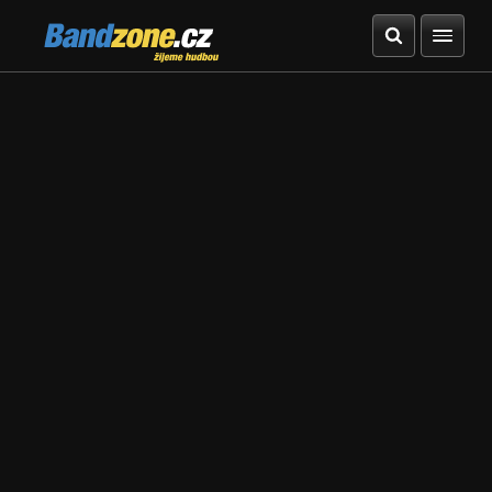
Bandzone.cz
žijeme hudbou