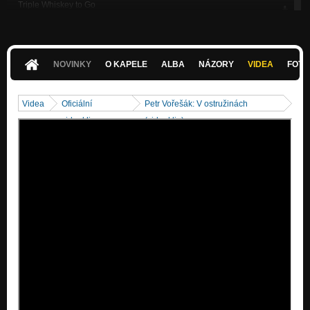
Triple Whiskey to Go
Janus
Počítej do pěti
Janus
NOVINKY
O KAPELE
ALBA
NÁZORY
VIDEA
FOTK
À Quelqu'une
Janus
Videa
Oficiální
Petr Vořešák: V ostružinách
Rusovláska
videoklipy
(videoklip)
Janus
Lorem Ipsum
Janus
Pivíčko z porculánu
Janus
Skončil čas hrdinů
I was living in a zevltown
Definice kruhem
I was living in a zevltown
Nevím dál