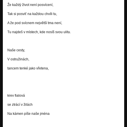
Že každý život není posvícení,
Flying
I was living in a zevltown
Tak si posviť na každou chvíli tu,
A že pod svícnem největší tma není,
Jen tak si vstát
Časozor
Tu najdeš v místech, kde nosíš svou ulitu.
Pohádka o nás dvou
Časozor
Naše cesty,
Časozor
Časozor
V ostružinách,
tancem tenké jako vřetena,
Ptáci
Časozor
Daleko je do Vánoc
Časozor
krev fialová
Blues o červeným králi
Časozor
se ztrácí v žilách
Na kámen píše naše jména
Oříšky
Časozor