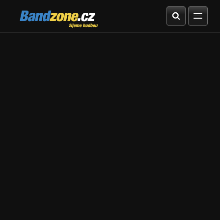
Bandzone.cz
žijeme hudbou