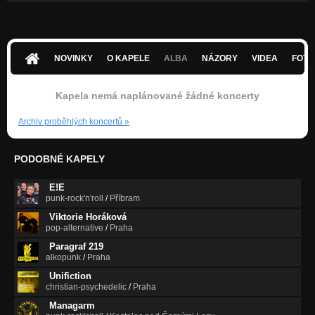
NOVINKY
O KAPELE
ALBA
NÁZORY
VIDEA
FOTK
Kapela nemá naplánované žádné koncerty
Archiv proběhlých koncertů
»
PODOBNÉ KAPELY
E!E
punk-rock'n'roll
/
Příbram
Viktorie Horáková
pop-alternative
/
Praha
Paragraf 219
alkopunk
/
Praha
Unifiction
christian-psychedelic
/
Praha
Managarm