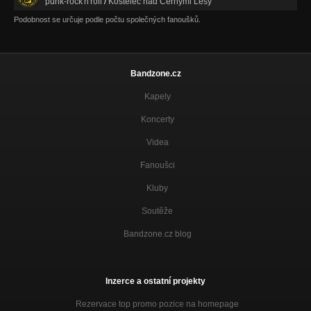
punk-rock'n'roll
/
Kostelec nad Černými Lesy
Podobnost se určuje podle počtu společných fanoušků.
Bandzone.cz
Kapely
Koncerty
Videa
Fanoušci
Kluby
Soutěže
Bandzone.cz blog
Inzerce a ostatní projekty
Rezervace top promo pozice na homepage