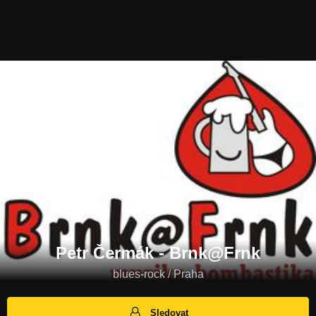
Petr Čermák - Brnk@Frnk
blues-rock / Praha
Sledovat