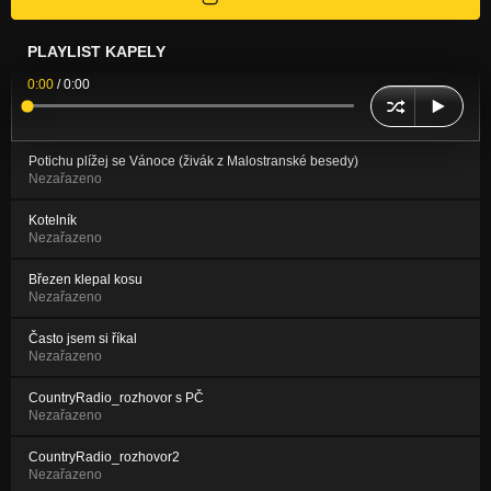
PLAYLIST KAPELY
0:00
/
0:00
Potichu plížej se Vánoce (živák z Malostranské besedy)
Nezařazeno
Kotelník
Nezařazeno
Březen klepal kosu
Nezařazeno
Často jsem si říkal
Nezařazeno
CountryRadio_rozhovor s PČ
Nezařazeno
CountryRadio_rozhovor2
Nezařazeno