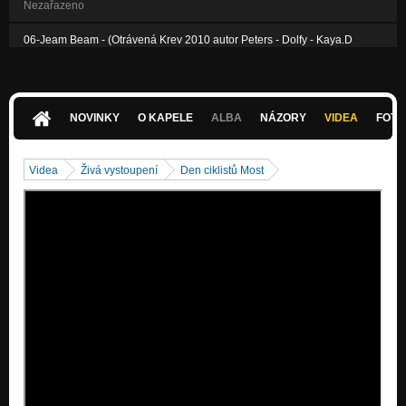
Nezařazeno
06-Jeam Beam - (Otrávená Krev 2010 autor Peters - Dolfy - Kaya.D
Nezařazeno
08-Seladon - (Otrávená Krev 2010 autor Peters - Dolfy - Kaya.D)
Nezařazeno
NOVINKY
O KAPELE
ALBA
NÁZORY
VIDEA
FOTK
Videa
Živá vystoupení
Den ciklistů Most