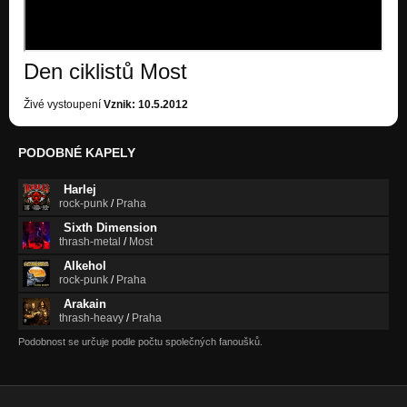
Den ciklistů Most
Živé vystoupení
Vznik: 10.5.2012
PODOBNÉ KAPELY
Harlej
rock-punk
/
Praha
Sixth Dimension
thrash-metal
/
Most
Alkehol
rock-punk
/
Praha
Arakain
thrash-heavy
/
Praha
Podobnost se určuje podle počtu společných fanoušků.