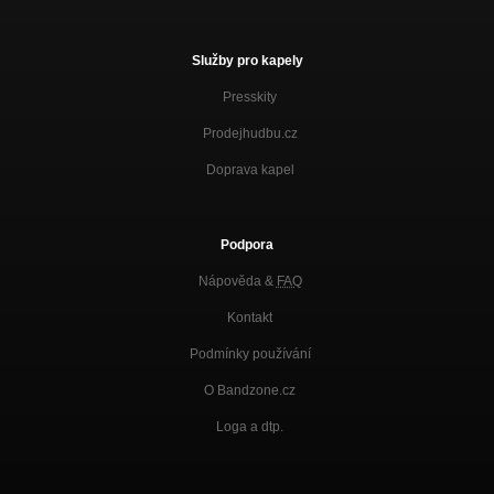
Služby pro kapely
Presskity
Prodejhudbu.cz
Doprava kapel
Podpora
Nápověda &
FAQ
Kontakt
Podmínky používání
O Bandzone.cz
Loga a dtp.