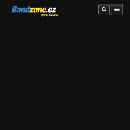
Bandzone.cz
žijeme hudbou