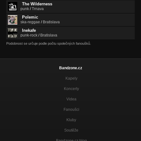
The Wilderness
punk
/
Trnava
Polemic
ska-reggae
/
Bratislava
Inekafe
punk-rock
/
Bratislava
Podobnost se určuje podle počtu společných fanoušků.
Bandzone.cz
Kapely
Koncerty
Videa
Fanoušci
Kluby
Soutěže
Bandzone.cz blog