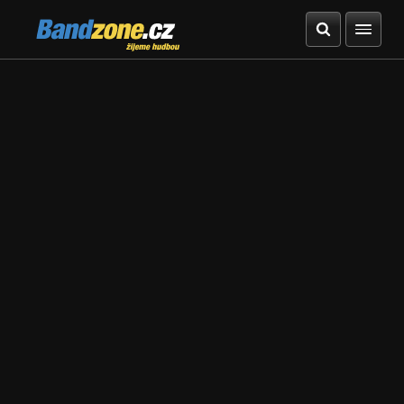
Bandzone.cz
žijeme hudbou