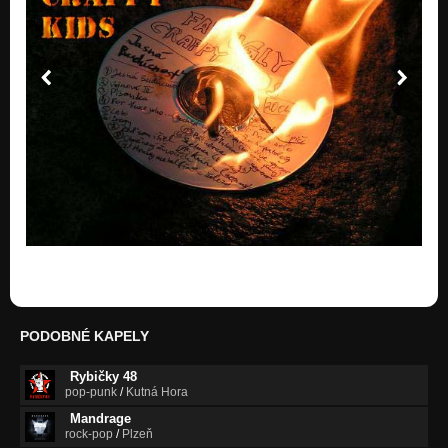
Komercne Sracky (2003)
Nezařazeno
Dnesna Moda (2003)
Nezařazeno
Leto '03 (2003)
Nezařazeno
Planeta Opic (2003)
Nezařazeno
Praca v zahranici (2003)
Nezařazeno
Dream (2003)
Nezařazeno
PODOBNÉ KAPELY
Maturita (2003)
Nezařazeno
Rybičky 48
pop-punk
/
Kutná Hora
Strata Pamati (2002)
Mandrage
Nezařazeno
rock-pop
/
Plzeň