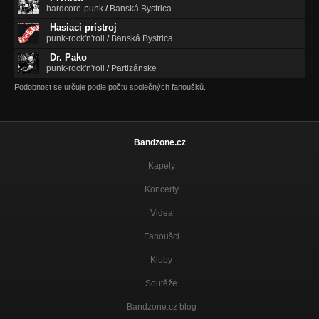
hardcore-punk
/
Banská Bystrica
Hasiaci prístroj
punk-rock'n'roll
/
Banská Bystrica
Dr. Pako
punk-rock'n'roll
/
Partizánske
Podobnost se určuje podle počtu společných fanoušků.
Bandzone.cz
Kapely
Koncerty
Videa
Fanoušci
Kluby
Soutěže
Bandzone.cz blog