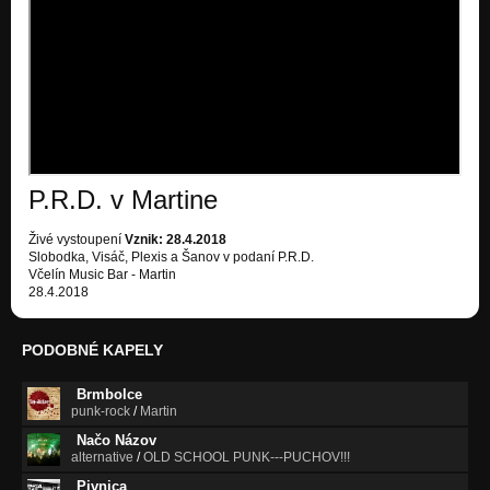
P.R.D. v Martine
Živé vystoupení
Vznik: 28.4.2018
Slobodka, Visáč, Plexis a Šanov v podaní P.R.D.
Včelín Music Bar - Martin
28.4.2018
PODOBNÉ KAPELY
Brmbolce
punk-rock
/
Martin
Načo Názov
alternative
/
OLD SCHOOL PUNK---PUCHOV!!!
Pivnica