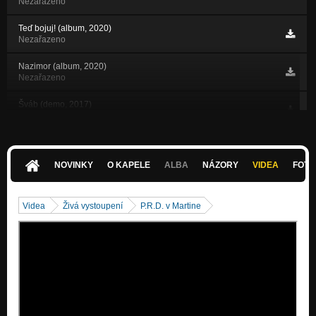
Nezařazeno
Teď bojuj! (album, 2020)
Nezařazeno
Nazimor (album, 2020)
Nezařazeno
Šváb (demo, 2017)
Nezařazeno
Hodnej kluk (demo, 2017)
Nezařazeno
NOVINKY
O KAPELE
ALBA
NÁZORY
VIDEA
FOTK
Stará Sladovňa (demo, 2017)
Nezařazeno
Videa
Živá vystoupení
P.R.D. v Martine
Hračka (demo, 2017)
Nezařazeno
Pivo (demo, 2017)
Nezařazeno
Písničku si zazpíváme (demo, 2017)
Nezařazeno