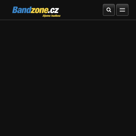
Bandzone.cz
žijeme hudbou