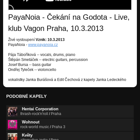
PayaNoia - Čekání na Godota - Live,
klub Vagon Praha, 10.3.2013
Živé vystoupení
Vznik: 10.3.2013
PayaNoia -
www.payanoia.cz
Pája Táboříková -- vocals, drums, piano
Štěpán Smetáček -- electric guitars, percussion
Josef Bursa -- bass guitar
Ondřej Tyleček -- violoncello
vokalistky Janka Burášová a Edit Čechová z kapely Janka Ledeckého
PODOBNÉ KAPELY
Hentai Corporation
thrash-rock'n'roll
/
Praha
Wohnout
rock-world music
/
Praha 3
Květy