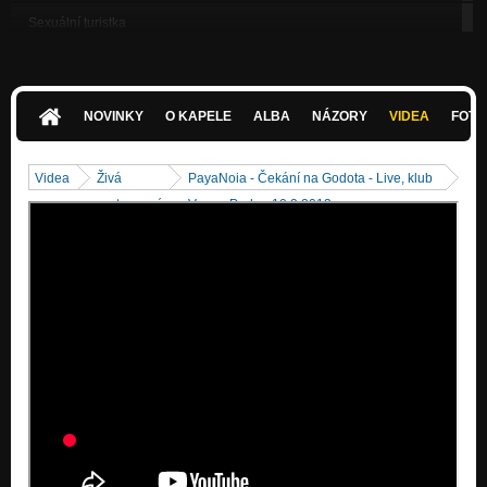
Sexuální turistka
PayaNoia
Na Há
PayaNoia
NOVINKY
O KAPELE
ALBA
NÁZORY
VIDEA
FOTK
Ploty
PayaNoia
Videa
Živá
PayaNoia - Čekání na Godota - Live, klub
Změň mou vůli
vystoupení
Vagon Praha, 10.3.2013
PayaNoia