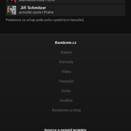
alternative-indie
/
Brno
Jiří Schmitzer
acoustic-punk
/
Praha
Podobnost se určuje podle počtu společných fanoušků.
Bandzone.cz
Kapely
Koncerty
Videa
Fanoušci
Kluby
Soutěže
Bandzone.cz blog
Inzerce a ostatní projekty