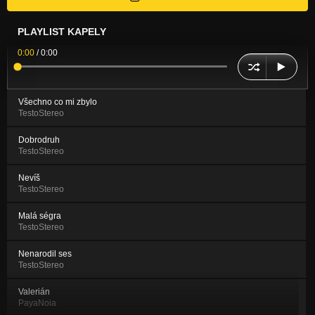
PLAYLIST KAPELY
0:00
/
0:00
Všechno co mi zbylo
TestoStereo
Dobrodruh
TestoStereo
Nevíš
TestoStereo
Malá ségra
TestoStereo
Nenarodil ses
TestoStereo
Valerián
PayaNoia