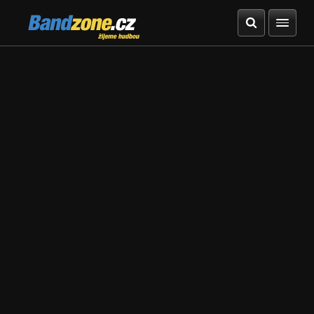
Bandzone.cz
žijeme hudbou