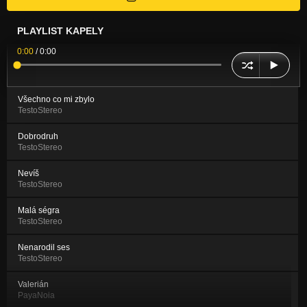
PLAYLIST KAPELY
0:00
/
0:00
Všechno co mi zbylo
TestoStereo
Dobrodruh
TestoStereo
Nevíš
TestoStereo
Malá ségra
TestoStereo
Nenarodil ses
TestoStereo
Valerián
PayaNoia