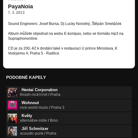
PayaNoia
7. 3. 2013
Sound Engineers: Josef Bursa, Dj Lucky Novotný, Štěpán Smetáček
Album můžete objednat na webu E-kompas, nebo ve formátu mp3 na
Supraphononline.
CD je za 200,-Kč k dostání také v restauraci U prince Miroslava, K
Vodojemu 4, Praha 5 - Radlice.
PODOBNÉ KAPELY
Hentai Corporation
thrash-rock'n'roll
/
Praha
Wohnout
rock-world music
/
Praha 3
Květy
alternative-indie
/
Brno
Jiří Schmitzer
acoustic-punk
/
Praha