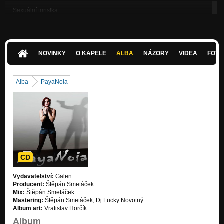
Sexuální turistka
PayaNoia
Na Há
PayaNoia
NOVINKY
O KAPELE
ALBA
NÁZORY
VIDEA
FOTK
Ploty
PayaNoia
Alba
PayaNoia
Změň mou vůli
PayaNoia
CD
Vydavatelství:
Galen
Producent:
Štěpán Smetáček
Mix:
Štěpán Smetáček
Mastering:
Štěpán Smetáček, Dj Lucky Novotný
Album art:
Vratislav Horčík
Album