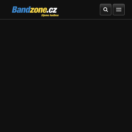
Bandzone.cz
žijeme hudbou