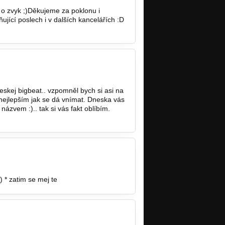
 o zvyk ;)Děkujeme za poklonu i
cí poslech i v dalších kancelářích :D
eskej bigbeat.. vzpomněl bych si asi na
 nejlepším jak se dá vnímat. Dneska vás
názvem :).. tak si vás fakt oblíbím.
) * zatim se mej te