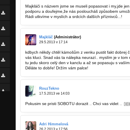
Majkláči s názvem jsme se museli popasovat i my,jde jen
podporu a doufejme,že nás posloucháš způsobem umožňují
Rádi utkvíme v myslích a srdcích dalších příznivců...!
Majkláč
(Administrátor)
29.5.2013 v 17:14
kdbych někdy chtěl kámošům z venku pustit fakt dobrej č
vás kluci. Snad vás ta nálepka neurazí.. myslím je v tom
tu jedu skoro celý den v kanclu a až se popasuju s vaším 
Děláte to dobře! Držím vám palce!
RouzTekno
17.5.2013 ve 14:03
Pokusim se pristi SOBOTU dorazit .. Chci vas videt .. :))))
Adri Himmelová
26.2.2013 v 17:56