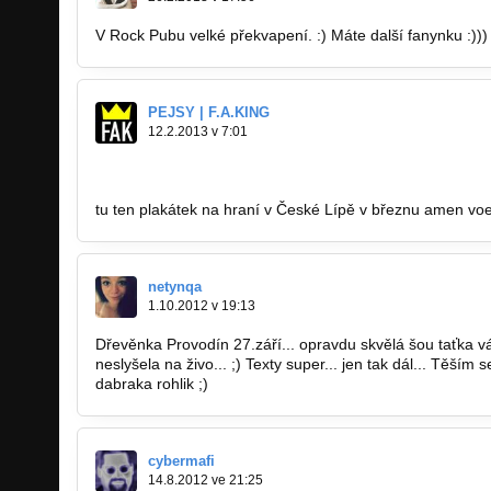
V Rock Pubu velké překvapení. :) Máte další fanynku :))) 
PEJSY | F.A.KING
12.2.2013 v 7:01
https://fbcdn-sphotos-d-a.akamaihd.net…
tu ten plakátek na hraní v České Lípě v březnu amen voe
netynqa
1.10.2012 v 19:13
Dřevěnka Provodín 27.září... opravdu skvělá šou taťka vá
neslyšela na živo... ;) Texty super... jen tak dál... Těším
dabraka rohlik ;)
cybermafi
14.8.2012 ve 21:25