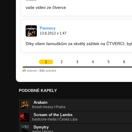
vaše video ze čtverce
http://www.youtube.com/watch?v
Pavoucy
13.8.2012 v 1:47
Díky všem fanouškům za skvělý zážitek na ČTVERCI, byli 
1
2
3
4
5
6
25
stránek /
241
položek
PODOBNÉ KAPELY
Arakain
thrash-heavy
/
Praha
Scream of the Lambs
hardcore-metal
/
Česká Lípa
Dymytry
metal
/
Praha