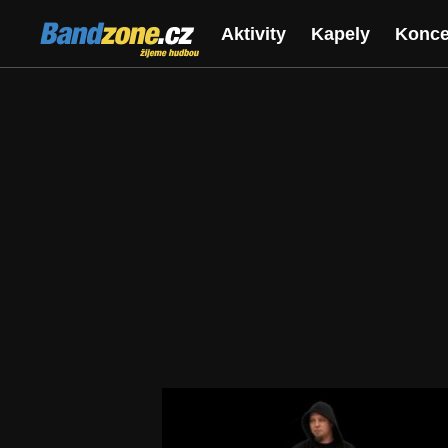
Bandzone.cz
Aktivity
Kapely
Konce
žijeme hudbou