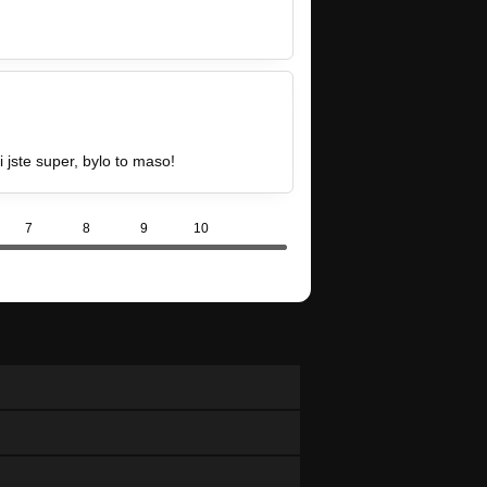
=GJ…
jste super, bylo to maso!
7
8
9
10