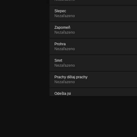
Slepec
Nezařazeno
Zapomeň
Nezařazeno
Prohra
Nezařazeno
Smrt
Nezařazeno
Prachy dělaj prachy
Nezařazeno
Odešla jsi
Nezařazeno
Námořní
Nezařazeno
A je to v tobě
Nezařazeno