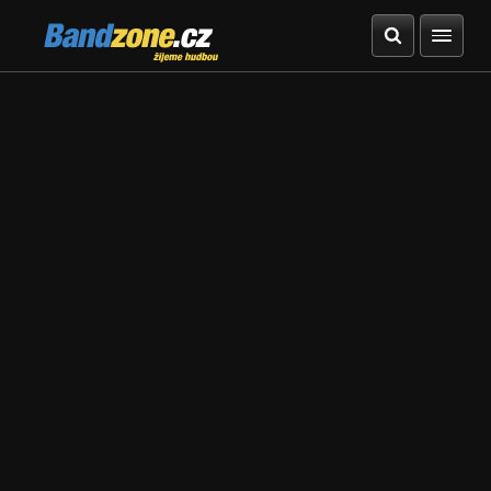
Bandzone.cz
žijeme hudbou