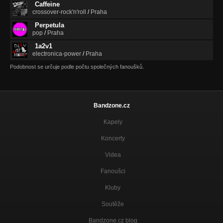
Caffeine
crossover-rock'n'roll
/
Praha
Perpetula
pop
/
Praha
1a2v1
electronica-power
/
Praha
Podobnost se určuje podle počtu společných fanoušků.
Bandzone.cz
Kapely
Koncerty
Videa
Fanoušci
Kluby
Soutěže
Bandzone.cz blog