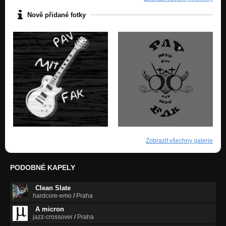
Nově přidané fotky
Zobrazit všechny galerie
PODOBNÉ KAPELY
Clean Slate
hardcore-emo
/
Praha
A micron
jazz-crossover
/
Praha