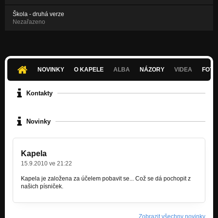
Škola - druhá verze
Nezařazeno
NOVINKY
O KAPELE
ALBA
NÁZORY
VIDEA
FOTK
Kontakty
Novinky
Kapela
15.9.2010 ve 21:22
Kapela je založena za účelem pobavit se... Což se dá pochopit z
našich písniček.
Zobrazit všechny novinky