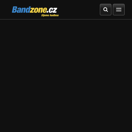
Bandzone.cz
žijeme hudbou