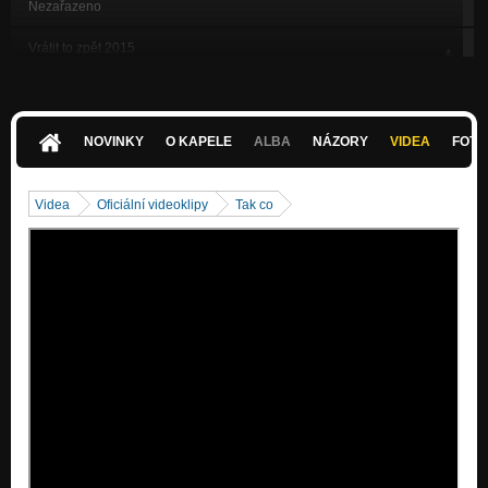
Nezařazeno
Vrátit to zpět 2015
Nezařazeno
Vítej v pekle 2015
Nezařazeno
NOVINKY
O KAPELE
ALBA
NÁZORY
VIDEA
FOTK
Strach 2015
Nezařazeno
Videa
Oficiální videoklipy
Tak co
Kola ozubený 2015
Nezařazeno
My Life My Fight / 2013
Nezařazeno
I don´t know why / TASTE MY FIST 2011
Nezařazeno
keep your hands off / TASTE MY FIST 2011
Nezařazeno
war for slaves / TASTE MY FIST 2011
Nezařazeno