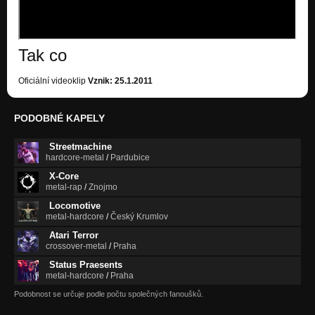
get off my life / TASTE MY FIST 2011
Nezařazeno
Tak co
give me your pain / TASTE MY FIST 2011
Nezařazeno
Oficiální videoklip
Vznik: 25.1.2011
it´s my fate / TASTE MY FIST 2011
Nezařazeno
PODOBNÉ KAPELY
nothing for you / TASTE MY FIST 2011
Nezařazeno
Streetmachine
hardcore-metal
/
Pardubice
this time / TASTE MY FIST 2011
X-Core
Nezařazeno
metal-rap
/
Znojmo
Locomotive
who I am / TASTE MY FIST 2011
metal-hardcore
/
Český Krumlov
Nezařazeno
Atari Terror
crossover-metal
/
Praha
stay away / TASTE MY FIST 2011
Nezařazeno
Status Praesents
metal-hardcore
/
Praha
Orgasmus
Podobnost se určuje podle počtu společných fanoušků.
Nezařazeno