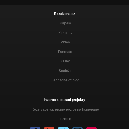
Tak co !!!
Nezařazeno
Bandzone.cz
Problémy
Kapely
Nezařazeno
Koncerty
Ámen
Nezařazeno
Videa
Realita
Fanoušci
Nezařazeno
Kluby
Ironie
Nezařazeno
Soutěže
Bandzone.cz blog
Lži
Nezařazeno
Inzerce a ostatní projekty
Rezervace top promo pozice na homepage
Inzerce