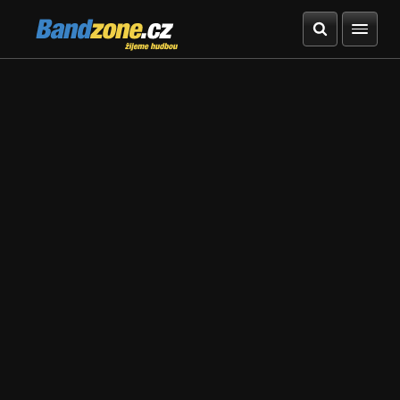
Bandzone.cz
žijeme hudbou