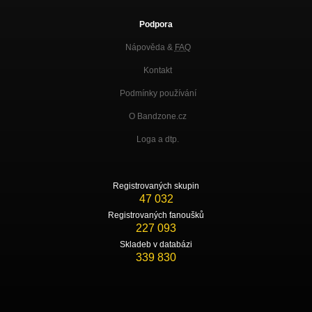
Podpora
Nápověda &
FAQ
Kontakt
Podmínky používání
O Bandzone.cz
Loga a dtp.
Registrovaných skupin
47 032
Registrovaných fanoušků
227 093
Skladeb v databázi
339 830