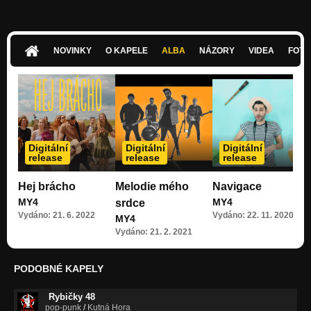
Učitel
Majáky
Singl "Majáky"
NOVINKY
O KAPELE
ALBA
NÁZORY
VIDEA
FOTK
Stíny vestibulu
Singl "Stíny vestibulu"
Souznění
Singl "Souznění"
Venuše
Digitální
Digitální
Digitální
Singl "Venuše"
release
release
release
Hej brácho
Melodie mého
Navigace
MY4
MY4
srdce
Vydáno: 21. 6. 2022
Vydáno: 22. 11. 2020
MY4
Vydáno: 21. 2. 2021
PODOBNÉ KAPELY
Rybičky 48
pop-punk
/
Kutná Hora