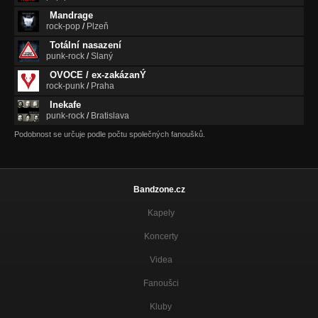
Mandrage
rock-pop
/
Plzeň
Totální nasazení
punk-rock
/
Slaný
OVOCE / ex-zakázanÝ
rock-punk
/
Praha
Inekafe
punk-rock
/
Bratislava
Podobnost se určuje podle počtu společných fanoušků.
Bandzone.cz
Kapely
Koncerty
Videa
Fanoušci
Kluby