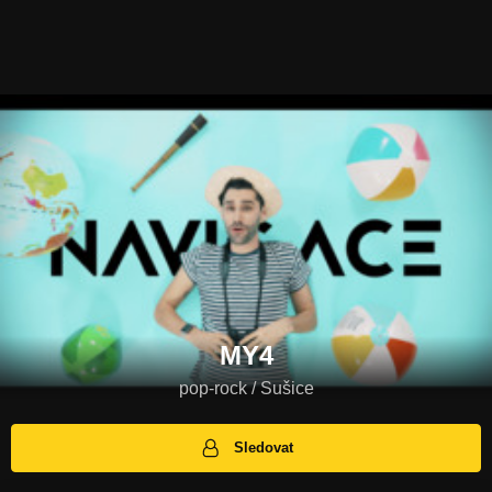
MY4
pop-rock / Sušice
Sledovat