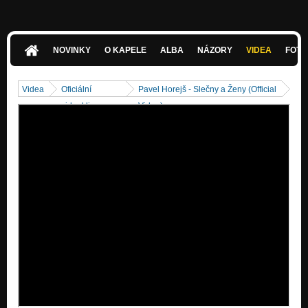
Učitel
Majáky
Singl "Majáky"
NOVINKY
O KAPELE
ALBA
NÁZORY
VIDEA
FOTK
Stíny vestibulu
Singl "Stíny vestibulu"
Videa
Oficiální
Pavel Horejš - Slečny a Ženy (Official
Souznění
videoklipy
Video)
Singl "Souznění"
Venuše
Singl "Venuše"