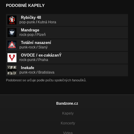
PODOBNÉ KAPELY
Rybičky 48
pop-punk
/
Kutná Hora
Mandrage
rock-pop
/
Plzeň
Totální nasazení
punk-rock
/
Slaný
OVOCE / ex-zakázanÝ
rock-punk
/
Praha
Inekafe
punk-rock
/
Bratislava
Podobnost se určuje podle počtu společných fanoušků.
Bandzone.cz
Kapely
Koncerty
Videa