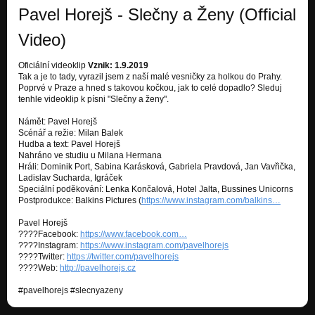
Pavel Horejš - Slečny a Ženy (Official
Video)
Oficiální videoklip
Vznik: 1.9.2019
Tak a je to tady, vyrazil jsem z naší malé vesničky za holkou do Prahy.
Poprvé v Praze a hned s takovou kočkou, jak to celé dopadlo? Sleduj
tenhle videoklip k písni "Slečny a ženy".
Námět: Pavel Horejš
Scénář a režie: Milan Balek
Hudba a text: Pavel Horejš
Nahráno ve studiu u Milana Hermana
Hráli: Dominik Port, Sabina Karásková, Gabriela Pravdová, Jan Vavřička,
Ladislav Sucharda, Igráček
Speciální poděkování: Lenka Končalová, Hotel Jalta, Bussines Unicorns
Postprodukce: Balkins Pictures (
https://www.instagram.com/balkins…
Pavel Horejš
????Facebook:
https://www.facebook.com…
????Instagram:
https://www.instagram.com/pavelhorejs
????Twitter:
https://twitter.com/pavelhorejs
????Web:
http://pavelhorejs.cz
#pavelhorejs #slecnyazeny