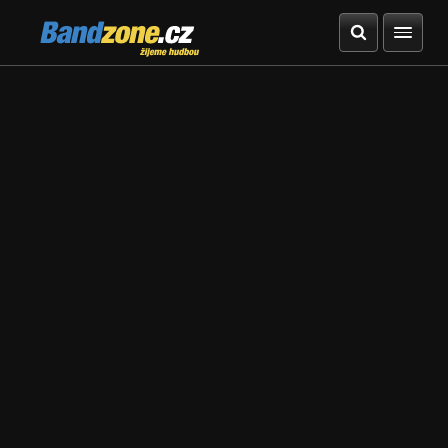
Bandzone.cz
žijeme hudbou