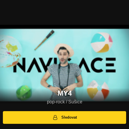
MY4
pop-rock / Sušice
Sledovat