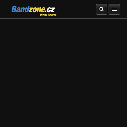
Bandzone.cz
žijeme hudbou