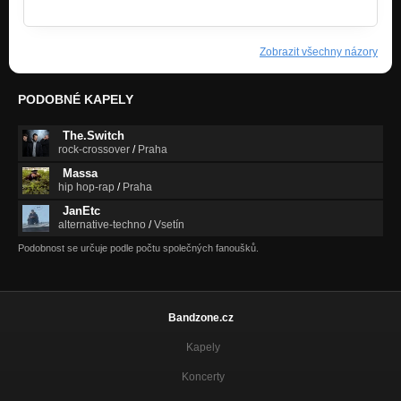
Zobrazit všechny názory
PODOBNÉ KAPELY
The.Switch
rock-crossover
/
Praha
Massa
hip hop-rap
/
Praha
JanEtc
alternative-techno
/
Vsetín
Podobnost se určuje podle počtu společných fanoušků.
Bandzone.cz
Kapely
Koncerty