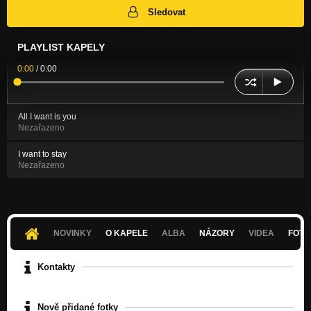
Sledovat
PLAYLIST KAPELY
0:00
/
0:00
All I want is you
Nezařazeno
I want to stay
Nezařazeno
NOVINKY
O KAPELE
ALBA
NÁZORY
VIDEA
FOTK
Kontakty
Nově přidané fotky