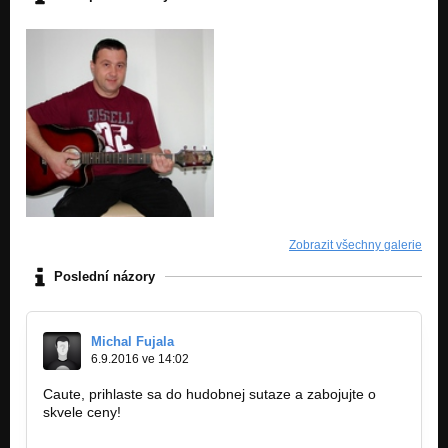
Zobrazit všechny galerie
Poslední názory
Michal Fujala
6.9.2016 ve 14:02
Caute, prihlaste sa do hudobnej sutaze a zabojujte o
skvele ceny!
www.citymusicshow.sk
www.facebook.com/citymusicshow