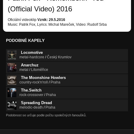
(Official Video) 2016
Oficiální videoklip
Vznik: 29.5.2016
Music: Patrik Fox, Lyrics: Michal Mareček, Video: Rudolf Srba
PODOBNÉ KAPELY
Locomotive
metal-hardcore
/
Český Krumlov
Anarchuz
metal
/
Litoměřice
The Moonshine Howlers
country-rock'n'roll
/
Praha
The.Switch
rock-crossover
/
Praha
Spreading Dread
melodic-death
/
Praha
Podobnost se určuje podle počtu společných fanoušků.