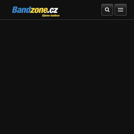
Bandzone.cz
žijeme hudbou