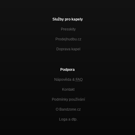
Služby pro kapely
Presskity
Prodejhudbu.cz
Doprava kapel
Podpora
Nápověda &
FAQ
Kontakt
Podmínky používání
O Bandzone.cz
Loga a dtp.