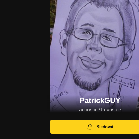
PatrickGUY
acoustic / Lovosice
Sledovat