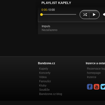
PLAYLIST KAPELY
0:00
/
0:00
Impuls
Nezařazeno
Bandzone.cz
Inzerce a osta
Kapely
Rezervace to
Koncerty
homepage
Videa
Inzerce
Fanoušci
Kluby
Soutěže
Bandzone.cz blog