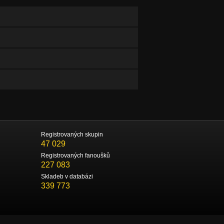
Registrovaných skupin
47 029
Registrovaných fanoušků
227 083
Skladeb v databázi
339 773