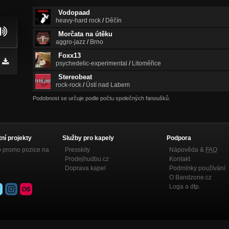
Vodopaad
heavy-hard rock
/
Děčín
Morčata na útěku
aggro-jazz
/
Brno
Foxx13
psychedelic-experimental
/
Litoměřice
Stereobeat
rock-rock
/
Ústí nad Labem
Podobnost se určuje podle počtu společných fanoušků.
tní projekty
Služby pro kapely
Podpora
p promo pozice na
Presskity
Nápověda &
FAQ
Prodejhudbu.cz
Kontakt
Doprava kapel
Podmínky používání
O Bandzone.cz
Loga a dtp.