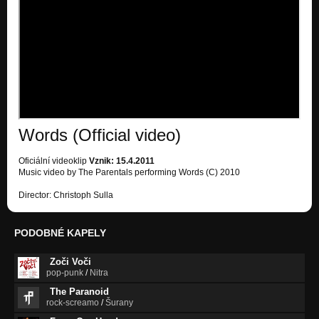
Colors (Nothing's changed)
Nezařazeno
Burned By The Cold (Nothing's changed)
Nezařazeno
Close To You (Nothing's changed)
Nezařazeno
Words (Official video)
Every Time (Nothing's changed)
Nezařazeno
Oficiální videoklip
Vznik: 15.4.2011
Music video by The Parentals performing Words (C) 2010
Ocean Of Fate (Nothing's changed)
Nezařazeno
Director: Christoph Sulla
Set Me Free (Nothing's changed)
Nezařazeno
PODOBNÉ KAPELY
Dirty Angel (Nothing's changed)
Zoči Voči
Nezařazeno
pop-punk
/
Nitra
The Paranoid
Don't Blame Yourself (Nothing's changed)
rock-screamo
/
Šurany
Nezařazeno