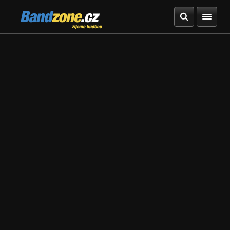
Bandzone.cz
žijeme hudbou