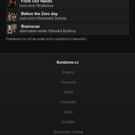
From Our Hands
Your Truth (Nothing's changed)
rock-rock
/
Bratislava
Nezařazeno
Before the Zero day
rock-rock
/
Rimavská Sobota
Brainscan
alternative-metal
/
Banská Bystrica
Podobnost se určuje podle počtu společných fanoušků.
Bandzone.cz
Kapely
Koncerty
Videa
Fanoušci
Kluby
Soutěže
Bandzone.cz blog