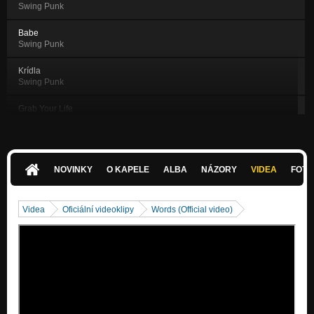
Swing Punk
Babe
Swing Punk
Krídla
Swing Punk
Grab Your Life
Swing Punk
Need Me Now
Swing Punk
NOVINKY
O KAPELE
ALBA
NÁZORY
VIDEA
FOTK
Zlá
Swing Punk
Videa
Oficiální videoklipy
Words (Official video)
Tonight (acoustic)
Nezařazeno
Words (Nothing's changed)
Nezařazeno
So Far Away (Nothing's changed)
Nezařazeno