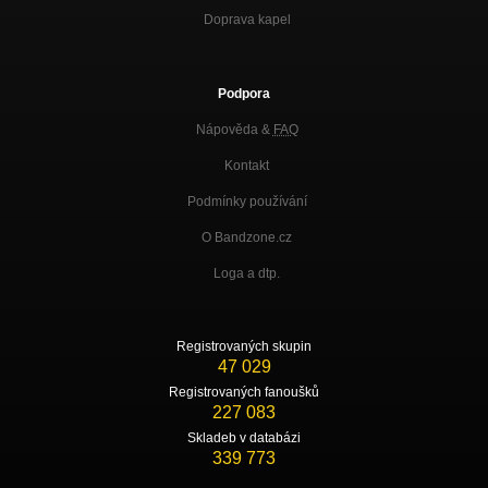
Doprava kapel
Podpora
Nápověda &
FAQ
Kontakt
Podmínky používání
O Bandzone.cz
Loga a dtp.
Registrovaných skupin
47 029
Registrovaných fanoušků
227 083
Skladeb v databázi
339 773