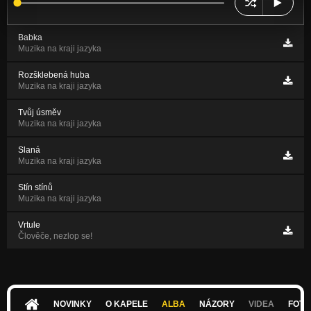
Babka
Muzika na kraji jazyka
Rozšklebená huba
Muzika na kraji jazyka
Tvůj úsměv
Muzika na kraji jazyka
Slaná
Muzika na kraji jazyka
Stín stínů
Muzika na kraji jazyka
Vrtule
Člověče, nezlop se!
NOVINKY
O KAPELE
ALBA
NÁZORY
VIDEA
FOTK