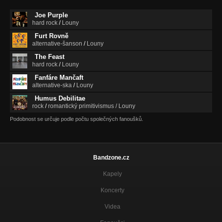
Joe Purple
hard rock
/
Louny
Furt Rovně
alternative-šanson
/
Louny
The Feast
hard rock
/
Louny
Fanfáre Mančaft
alternative-ska
/
Louny
Humus Debilitae
rock
/
romantický primitivismus / Louny
Podobnost se určuje podle počtu společných fanoušků.
Bandzone.cz
Kapely
Koncerty
Videa