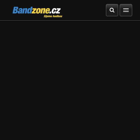
Bandzone.cz
žijeme hudbou