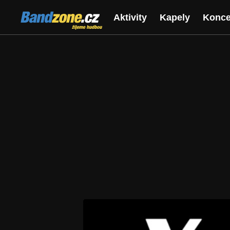
Bandzone.cz
Aktivity
Kapely
Konce
žijeme hudbou