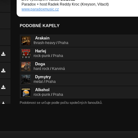
Paradox + host Radek Reddy Kroc (Kreyson, Vitacit)
www.paradoxmusic.cz
PODOBNÉ KAPELY
Arakain
thrash-heavy
/
Praha
Harlej
rock-punk
/
Praha
Doga
hard rock
/
Karviná
Dymytry
metal
/
Praha
Alkehol
rock-punk
/
Praha
Podobnost se určuje podle počtu společných fanoušků.