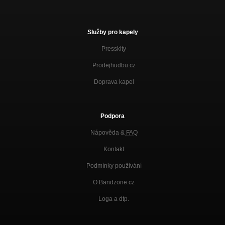
Služby pro kapely
Presskity
Prodejhudbu.cz
Doprava kapel
Podpora
Nápověda &
FAQ
Kontakt
Podmínky používání
O Bandzone.cz
Loga a dtp.