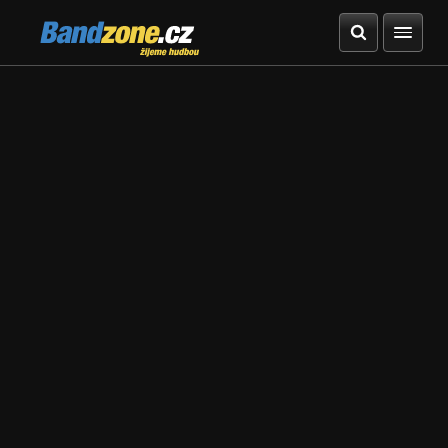
Bandzone.cz
žijeme hudbou