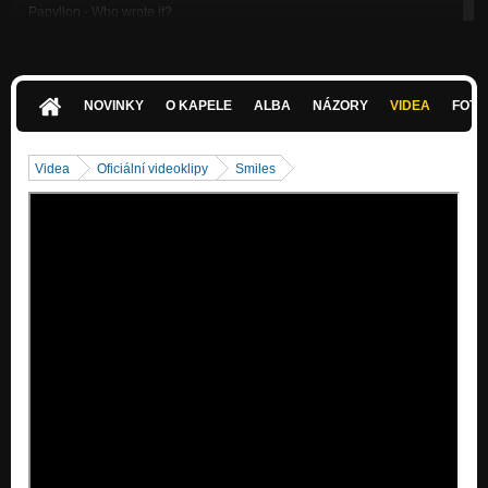
Papyllon - Who wrote it?
Papyllon
Papyllon - All in
Papyllon
NOVINKY
O KAPELE
ALBA
NÁZORY
VIDEA
FOTK
Papyllon - Shelter
Papyllon
Videa
Oficiální videoklipy
Smiles
Papyllon - Into the city
Papyllon
Papyllon - Caved in space
Papyllon
Papyllon - Growing younger
Papyllon
Papyllon- Harmful
Sink or Swim
Papyllon- Sink or swim
Sink or Swim
Papyllon- Second minute second second