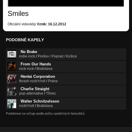
Sink or Swim
Smiles
Papyllon- Marble
Sink or Swim
Oficiální videoklip
Vznik: 16.12.2012
PODOBNÉ KAPELY
No Brake
indie-rock
/
Prešov / Poprad / Košice
From Our Hands
rock-rock
/
Bratislava
Hentai Corporation
thrash-rock'n'roll
/
Praha
Charlie Straight
pop-alternative
/
Třinec
Walter Schnitzelsson
rock'n'roll
/
Bratislava
Podobnost se určuje podle počtu společných fanoušků.