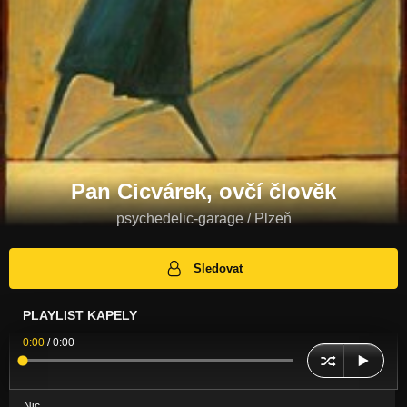
Pan Cicvárek, ovčí člověk
psychedelic-garage / Plzeň
Sledovat
PLAYLIST KAPELY
0:00
/
0:00
Nic