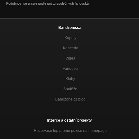
Čarodejnice
Podobnost se určuje podle počtu společných fanoušků.
Nezařazeno
Krouhačky zelí
Nezařazeno
Bandzone.cz
Pes
Kapely
Nezařazeno
Koncerty
Kočka
Nezařazeno
Videa
Drogy(lidová v úpravě pana Cicvárka)
Fanoušci
Nezařazeno
Kluby
Pinky,pinky, dža
Soutěže
Nezařazeno
Bandzone.cz blog
Babylonská věž
Nezařazeno
Na šlachtu /cover version The Suřík/
Inzerce a ostatní projekty
Nezařazeno
Rezervace top promo pozice na homepage
Narozeninová /cover version The Plastic People of The Universe