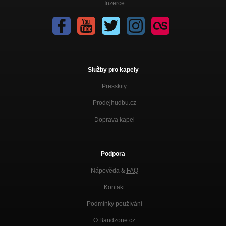
Nezařazeno
Inzerce
Pán se zeleným vlasem
Nezařazeno
Šaty patří do skříně
Nezařazeno
Služby pro kapely
01 Fara Hostouň 2009 live
Nezařazeno
Presskity
Prodejhudbu.cz
02 Fara Hostouň 2009 live
Nezařazeno
Doprava kapel
03 Fara Hostouň 2009 live
Nezařazeno
Podpora
04 Fara Hostouň 2009 live
Nezařazeno
Nápověda &
FAQ
Kontakt
Podmínky používání
O Bandzone.cz