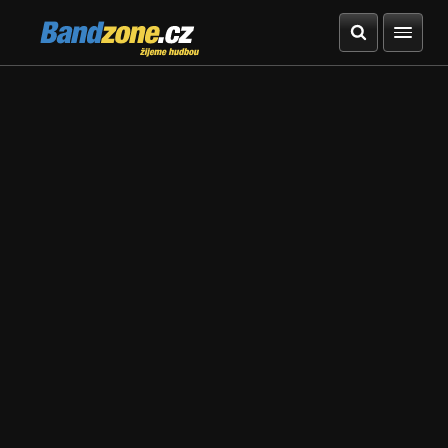
Bandzone.cz
žijeme hudbou