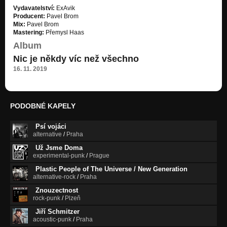
Vydavatelství:
ExAvik
Panenky
Producent:
Pavel Brom
ZTRACEN 2013
Mix:
Pavel Brom
Mastering:
Přemysl Haas
Budeš potřebovat suřík
Album
ZTRACEN 2013
Nic je někdy víc než všechno
Ztracen
16. 11. 2019
ZTRACEN 2013
Kapitán
ZTRACEN 2013
PODOBNÉ KAPELY
Šaty patří do skříně...
Psí vojáci
ZTRACEN 2013
alternative
/
Praha
Drogy
Už Jsme Doma
ZTRACEN 2013
experimental-punk
/
Prague
Plastic People of The Universe / New Generation
Panenky
alternative-rock
/
Praha
Nezařazeno
Znouzectnost
rock-punk
/
Plzeň
Vlak
Nezařazeno
Jiří Schmitzer
acoustic-punk
/
Praha