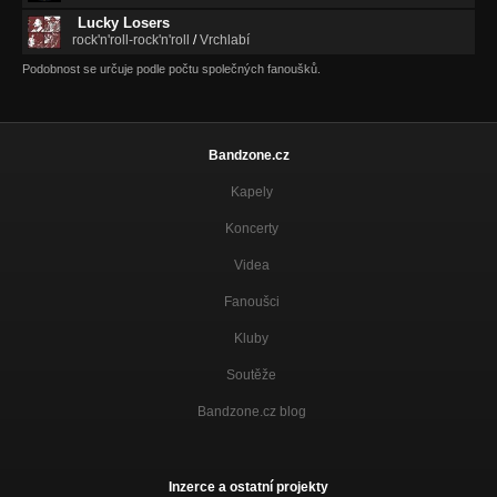
Lucky Losers
rock'n'roll-rock'n'roll
/
Vrchlabí
Podobnost se určuje podle počtu společných fanoušků.
Bandzone.cz
Kapely
Koncerty
Videa
Fanoušci
Kluby
Soutěže
Bandzone.cz blog
Inzerce a ostatní projekty