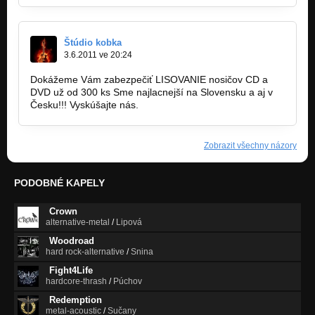
Štúdio kobka
3.6.2011 ve 20:24
Dokážeme Vám zabezpečiť LISOVANIE nosičov CD a
DVD už od 300 ks Sme najlacnejší na Slovensku a aj v
Česku!!! Vyskúšajte nás.
www.studiokobka.sk
Zobrazit všechny názory
PODOBNÉ KAPELY
Crown
alternative-metal
/
Lipová
Woodroad
hard rock-alternative
/
Snina
Fight4Life
hardcore-thrash
/
Púchov
Redemption
metal-acoustic
/
Sučany