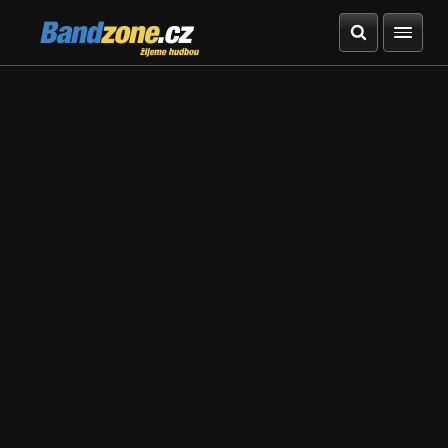
Bandzone.cz
žijeme hudbou