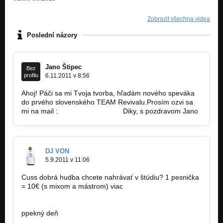
Zobrazit všechna videa
Poslední názory
Jano Štipec
Bez
profilu
6.11.2011 v 8:56
Ahoj! Páči sa mi Tvoja tvorba, hľadám nového speváka
do prvého slovenského TEAM Revivalu.Prosím ozvi sa
mi na mail :
jstipala@gmail.com
Diky, s pozdravom Jano
DJ VON
5.9.2011 v 11:06
Cuss dobrá hudba chcete nahrávať v štúdiu? 1 pesnička
= 10€ (s mixom a mástrom) viac
http://www.facebook.com/pages/Rainman…
ppekný deň