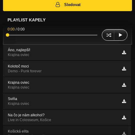
Sledovat
PLAYLIST KAPELY
0:00
/
0:00
Áno, najlepší!
Krajina oviec
Kolotoč moci
Demo - Punk forever
Krajina oviec
Krajina oviec
Sviňa
Krajina oviec
Na čo je nám alkohol?
Live in Colosseum, Košice
Košická elita