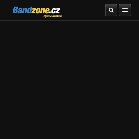
Bandzone.cz
žijeme hudbou