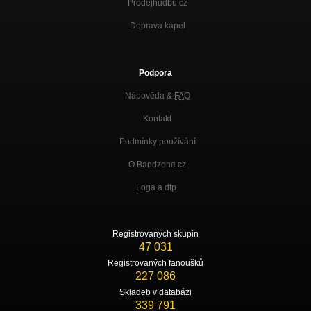
Prodejhudbu.cz
Doprava kapel
Podpora
Nápověda &
FAQ
Kontakt
Podmínky používání
O Bandzone.cz
Loga a dtp.
Registrovaných skupin
47 031
Registrovaných fanoušků
227 086
Skladeb v databázi
339 791