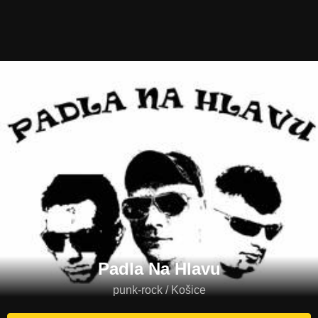
Padla Na Hlavu
punk-rock / Košice