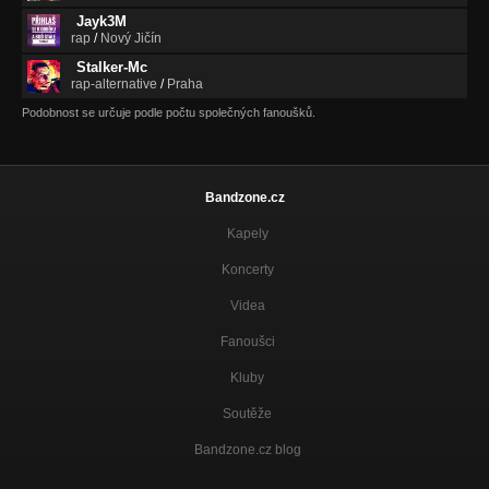
Jayk3M
rap
/
Nový Jičín
Stalker-Mc
rap-alternative
/
Praha
Podobnost se určuje podle počtu společných fanoušků.
Bandzone.cz
Kapely
Koncerty
Videa
Fanoušci
Kluby
Soutěže
Bandzone.cz blog