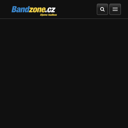
Bandzone.cz
žijeme hudbou