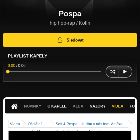
Pospa
hip hop-rap / Kolín
Sledovat
PLAYLIST KAPELY
0:00
/
0:00
NOVINKY
O KAPELE
ALBA
NÁZORY
VIDEA
FOTK
Videa
Oficiální
Seit & Pospa - Hudba v nás feat. Anička
videoklipy
Roubíčková (music Stewe)