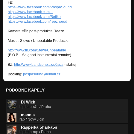
FB:
https://www.facebook.com/PospaSound
https://www.facebook.com…
https://www.facebook.com/Seitko
https://www.facebook.com/reeznprod
Kamera střih post-produkce Reezn
Music : Stewe / Unbeatable Production
http://www.fb.com/SteweUnbeatable
(B.O.B. - So good instrumental remake)
BZ:
http://www.bandzone.cz/p0spa
- stahuj
Booking:
pospasound@email.cz
PODOBNÉ KAPELY
Dj Wich
hip hop-r&b
/
Praha
mannia
rap
/
Nový Jičín
Rapperka SharkaSs
hip hop-rap
/
Praha