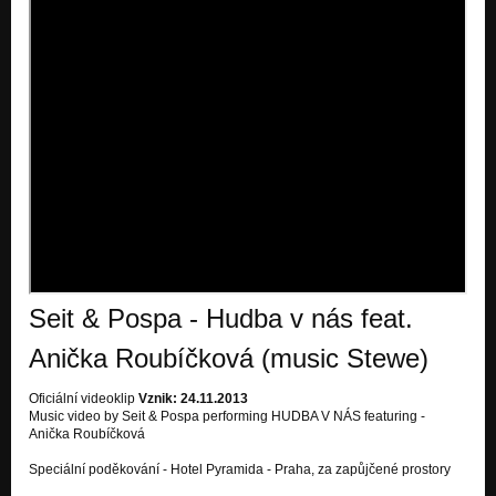
Seit & Pospa - Hudba v nás feat.
Anička Roubíčková (music Stewe)
Oficiální videoklip
Vznik: 24.11.2013
Music video by Seit & Pospa performing HUDBA V NÁS featuring -
Anička Roubíčková
Speciální poděkování - Hotel Pyramida - Praha, za zapůjčené prostory