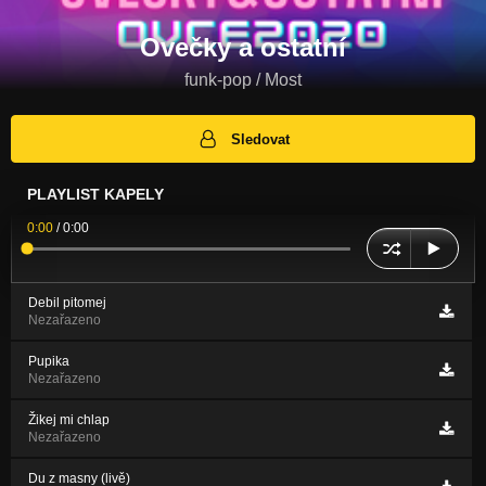
Ovečky a ostatní
funk-pop / Most
Sledovat
PLAYLIST KAPELY
0:00
/
0:00
Debil pitomej
Nezařazeno
Pupika
Nezařazeno
Žikej mi chlap
Nezařazeno
Du z masny (livě)