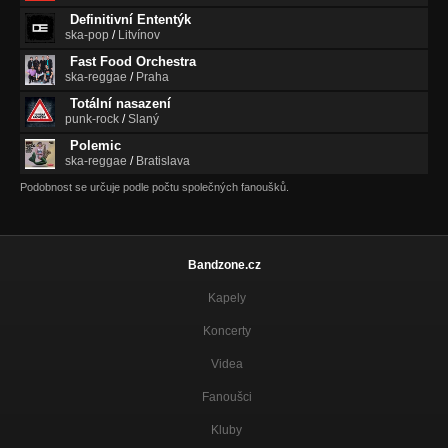
Definitivní Ententýk
Kutykut
ska-pop
/
Litvínov
Nezařazeno
Fast Food Orchestra
ska-reggae
/
Praha
Ladronsong
Nezařazeno
Totální nasazení
punk-rock
/
Slaný
Lovesong
Polemic
Nezařazeno
ska-reggae
/
Bratislava
Podobnost se určuje podle počtu společných fanoušků.
Bandzone.cz
Kapely
Koncerty
Videa
Fanoušci
Kluby