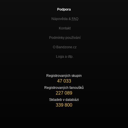
Podpora
Nápověda &
FAQ
Kontakt
Podmínky používání
O Bandzone.cz
Loga a dtp.
Registrovaných skupin
47 033
Registrovaných fanoušků
227 089
Skladeb v databázi
339 800