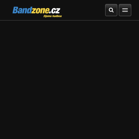
Bandzone.cz
žijeme hudbou