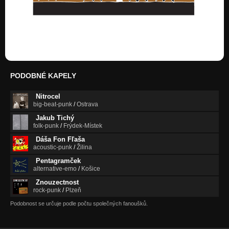
PODOBNÉ KAPELY
Nitrocel
big-beat-punk
/
Ostrava
Jakub Tichý
folk-punk
/
Frýdek-Místek
Dáša Fon Fľaša
acoustic-punk
/
Žilina
Pentagramček
alternative-emo
/
Košice
Znouzectnost
rock-punk
/
Plzeň
Podobnost se určuje podle počtu společných fanoušků.