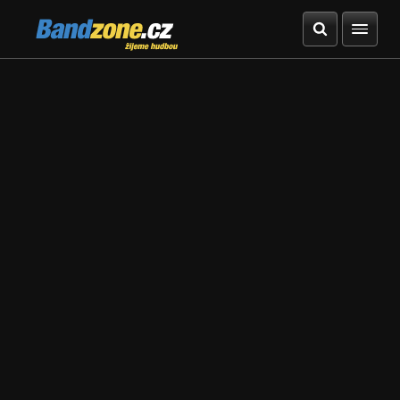
Bandzone.cz
žijeme hudbou