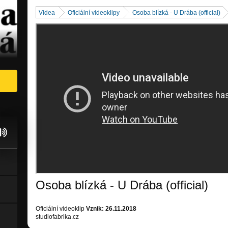
Videa
Oficiální videoklipy
Osoba blízká - U Drába (official)
Osoba blízká - U Drába (official)
Oficiální videoklip
Vznik: 26.11.2018
studiofabrika.cz