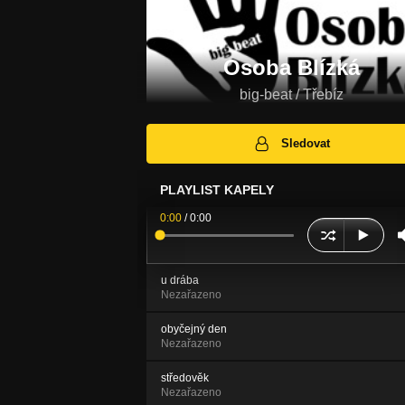
Osoba Blízká
big-beat / Třebíz
Sledovat
PLAYLIST KAPELY
0:00
/
0:00
u drába
Nezařazeno
obyčejný den
Nezařazeno
středověk
Nezařazeno