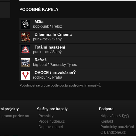
PODOBNÉ KAPELY
M3ta
pop-punk
/
Třebíz
Dilemma In Cinema
punk-rock
/
Slaný
Totální nasazení
punk-rock
/
Slaný
Refreš
big-beat
/
Panenský Týnec
OVOCE / ex-zakázanÝ
rock-punk
/
Praha
Podobnost se určuje podle počtu společných fanoušků.
tní projekty
Služby pro kapely
Podpora
p promo pozice na
Presskity
Nápověda &
FAQ
Prodejhudbu.cz
Kontakt
Doprava kapel
Podmínky používání
O Bandzone.cz