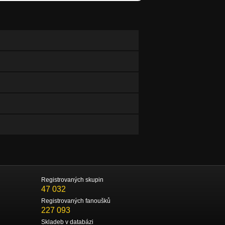
Registrovaných skupin
47 032
Registrovaných fanoušků
227 093
Skladeb v databázi