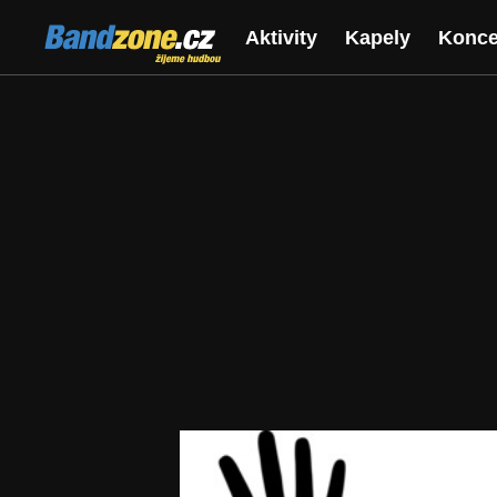
Bandzone.cz
Aktivity
Kapely
Konce
žijeme hudbou