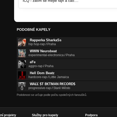
ICQ - zatím se mějte fajn a čao....
PODOBNÉ KAPELY
Rapperka SharkaSs
hip hop-rap
/
Praha
WWW Neurobeat
experimental-electronica
/
Praha
eFe
aggro-rap
/
Praha
Hell Dom Beatz
hardcore-rap
/
Little Jamaica
WA££ $T B€TMAN R€CORD$
progressive-rap
/
Staré Město
Podobnost se určuje podle počtu společných fanoušků.
tní projekty
Služby pro kapely
Podpora