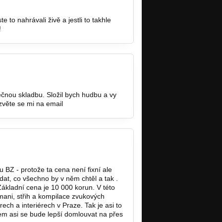
e to nahrávali živě a jestli to takhle
!
lečnou skladbu. Složil bych hudbu a vy
ozvěte se mi na email
j.salak@seznam.cz
 BZ - protože ta cena není fixní ale
adat, co všechno by v něm chtěl a tak .
ákladní cena je 10 000 korun. V této
mani, střih a kompilace zvukových
ech a interiérech v Praze. Tak je asi to
jem asi se bude lepší domlouvat na přes