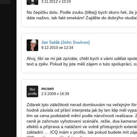
3.11.2012 v 10:24
No čepičku dolu. Podle zvuku (blbej) bych skoro řek, že jst
dáte naživo, tak fakt smekám! Zajděte do dobrýho studia
Jan Salák (John Soulcox)
9.12.2010 ve 12:34
Ahoj, líbí se mi jak zpíváte, chtěl bych s vámi udělat spo
text a zpěv. Pokud by jste měli zájem o tuto spolupráci, 
mcsen
Bez
profilu
2.3.2009 v 18:39
Zdárek tyto záležitosti nerad domlouvám na veřejným fóru
hodně závislá od přání interpreta jak by ten klip měl vyp
tím se cena podstatně mění podle náročnosti realizace. Z
ceně je zahrnuto vyhotovení scénáře, režie, dva kamera
efektů a příprava a natáčení ve volně přístupných exteriér
základní..... ICQ mám v profilu, tak pokud budete mít zá