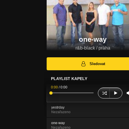
one-way
r&b-black / praha
Sledovat
PLAYLIST KAPELY
0:00
/
0:00
yestrday
Nezařazeno
one-way
Nezařazeno