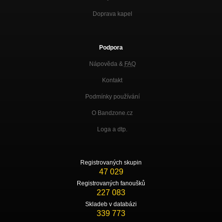
Doprava kapel
Podpora
Nápověda &
FAQ
Kontakt
Podmínky používání
O Bandzone.cz
Loga a dtp.
Registrovaných skupin
47 029
Registrovaných fanoušků
227 083
Skladeb v databázi
339 773