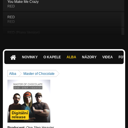
You Make Me Crazy
RED
RED
RED
RED (Piano Version)
RED
Janahub
Janahub
NOVINKY
O KAPELE
ALBA
NÁZORY
VIDEA
FOTK
Countdown
Countdown
Alba
Master of Chocolate
Last Embrace
Last Embrace
Countdown (Synthwave remix)
Countdown Remixes
One Step Heavier
Digitální
One Step Heavier
release
Out of the Black
Producent:
One Step Heavier