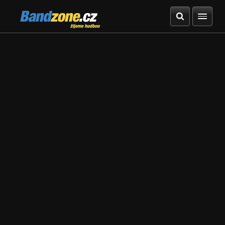
Bandzone.cz
žijeme hudbou