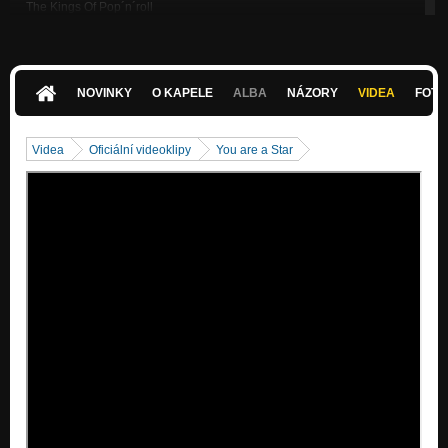
The Kings Of Pop´n´roll
Nezařazeno
Touch Me
Nezařazeno
NOVINKY
O KAPELE
ALBA
NÁZORY
VIDEA
FOTK
Under my hood
Nezařazeno
Videa
Oficiální videoklipy
You are a Star
Honey
Nezařazeno
Dirty Rain
Nezařazeno
Dont´apologize
Nezařazeno