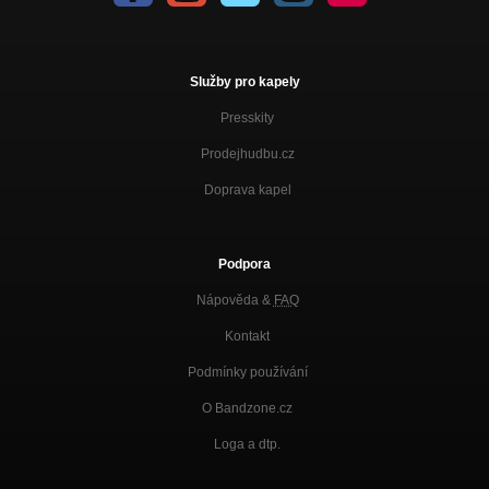
Služby pro kapely
Presskity
Prodejhudbu.cz
Doprava kapel
Podpora
Nápověda &
FAQ
Kontakt
Podmínky používání
O Bandzone.cz
Loga a dtp.