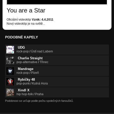
You are a Star
Oficiální videoklip
Vznik: 4.4.2011
Nový videoklip je na světě...
PODOBNÉ KAPELY
UDG
rock-pop
/
Ústí nad Labem
Charlie Straight
pop-alternative
/
Třinec
Mandrage
rock-pop
/
Plzeň
Rybičky 48
pop-punk
/
Kutná Hora
Xindl X
hip hop-folk
/
Praha
Podobnost se určuje podle počtu společných fanoušků.