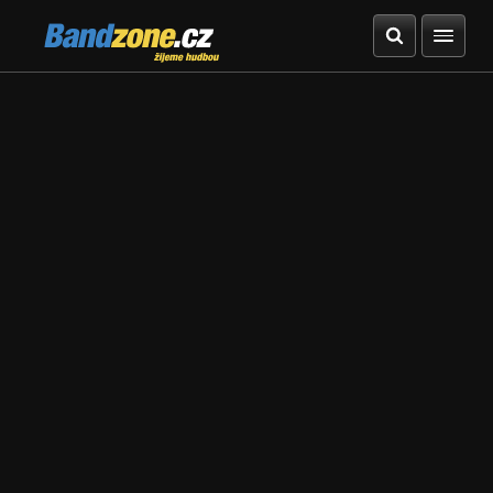
Bandzone.cz
žijeme hudbou