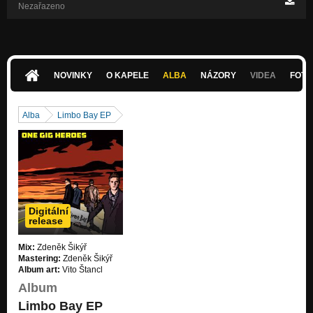
Nezařazeno
NOVINKY
O KAPELE
ALBA
NÁZORY
VIDEA
FOTK
Alba
Limbo Bay EP
Digitální
release
Mix:
Zdeněk Šikýř
Mastering:
Zdeněk Šikýř
Album art:
Vito Štancl
Album
Limbo Bay EP