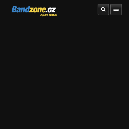
Bandzone.cz
žijeme hudbou