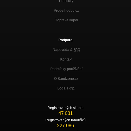
Presskity
Prodejhudbu.cz
Doprava kapel
Podpora
Nápověda &
FAQ
Kontakt
Podmínky používání
O Bandzone.cz
Loga a dtp.
Registrovaných skupin
47 031
Registrovaných fanoušků
227 086