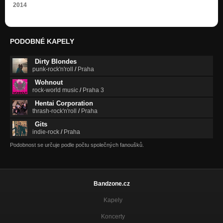
2014
PODOBNÉ KAPELY
Dirty Blondes
punk-rock'n'roll
/
Praha
Wohnout
rock-world music
/
Praha 3
Hentai Corporation
thrash-rock'n'roll
/
Praha
Gits
indie-rock
/
Praha
Podobnost se určuje podle počtu společných fanoušků.
Bandzone.cz
Kapely
Koncerty