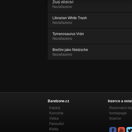
Žlutý dědictví
Nezařazeno
Librarian White Trash
Nezařazeno
Tyrranosaurus Vrán
Nezařazeno
Brečim jako Nietzsche
Nezařazeno
Bandzone.cz
Inzerce a osta
Kapely
Rezervace to
Koncerty
homepage
Videa
Inzerce
Fanoušci
Kluby