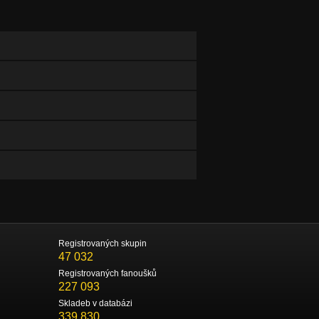
Registrovaných skupin
47 032
Registrovaných fanoušků
227 093
Skladeb v databázi
339 830