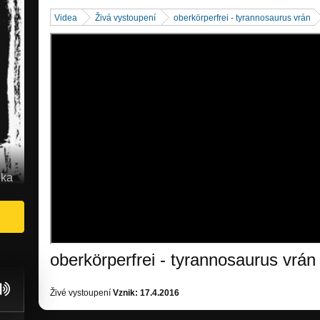
Videa
Živá vystoupení
oberkörperfrei - tyrannosaurus vrán
ika
oberkörperfrei - tyrannosaurus vrán
Živé vystoupení
Vznik: 17.4.2016