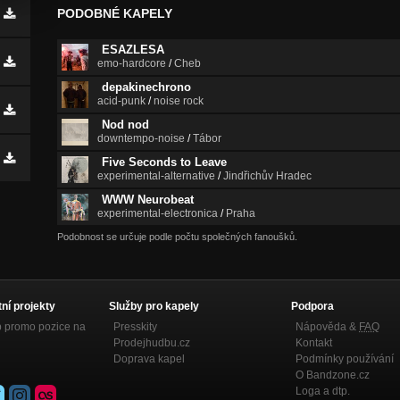
PODOBNÉ KAPELY
ESAZLESA
emo-hardcore
/
Cheb
depakinechrono
acid-punk
/
noise rock
Nod nod
downtempo-noise
/
Tábor
Five Seconds to Leave
experimental-alternative
/
Jindřichův Hradec
WWW Neurobeat
experimental-electronica
/
Praha
Podobnost se určuje podle počtu společných fanoušků.
tní projekty
Služby pro kapely
Podpora
p promo pozice na
Presskity
Nápověda &
FAQ
Prodejhudbu.cz
Kontakt
Doprava kapel
Podmínky používání
O Bandzone.cz
Loga a dtp.