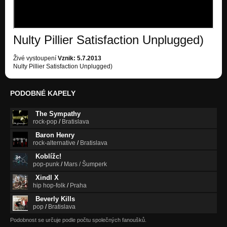
Nulty Pillier Satisfaction Unplugged)
Živé vystoupení
Vznik: 5.7.2013
Nulty Pillier Satisfaction Unplugged)
PODOBNÉ KAPELY
The Sympathy
rock-pop
/
Bratislava
Baron Henry
rock-alternative
/
Bratislava
Koblížc!
pop-punk
/
Mars / Šumperk
Xindl X
hip hop-folk
/
Praha
Beverly Kills
pop
/
Bratislava
Podobnost se určuje podle počtu společných fanoušků.