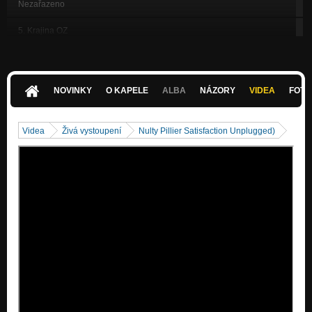
Nezařazeno
5. Krajina OZ
Nezařazeno
6. Kolko Krat
Nezařazeno
NOVINKY
O KAPELE
ALBA
NÁZORY
VIDEA
FOTK
7. Posledna z noci
Nezařazeno
Videa
Živá vystoupení
Nulty Pillier Satisfaction Unplugged)
8. Vojny
Nezařazeno
9. Daj prec to zle
Nezařazeno