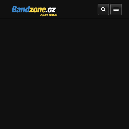
Bandzone.cz
žijeme hudbou