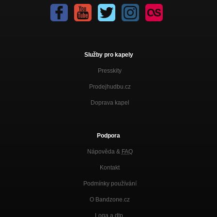
Služby pro kapely
Presskity
Prodejhudbu.cz
Doprava kapel
Podpora
Nápověda &
FAQ
Kontakt
Podmínky používání
O Bandzone.cz
Loga a dtp.