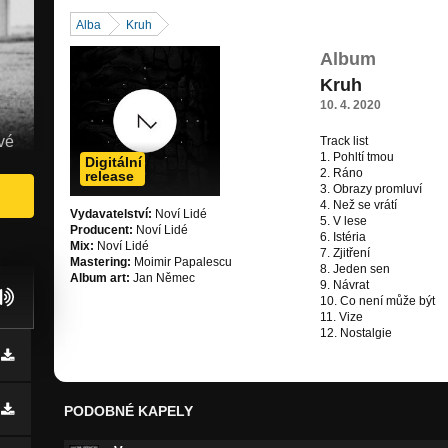
Alba
Kruh
Album
Kruh
10. 4. 2020
vé
Track list
1. Pohltí tmou
Digitální
2. Ráno
release
3. Obrazy promluví
4. Než se vrátí
Vydavatelství:
Noví Lidé
5. V lese
Producent:
Noví Lidé
6. Istéria
Mix:
Noví Lidé
7. Zjitření
Mastering:
Moimir Papalescu
8. Jeden sen
Album art:
Jan Němec
9. Návrat
10. Co není může být
11. Vize
12. Nostalgie
PODOBNÉ KAPELY