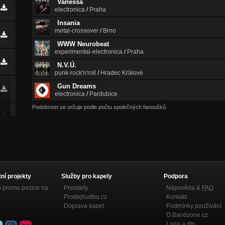
Vanessa
electronica
/
Praha
Insania
metal-crossover
/
Brno
WWW Neurobeat
experimental-electronica
/
Praha
N.V.Ú.
punk-rock'n'roll
/
Hradec Králové
Gun Dreams
electronica
/
Pardubice
Podobnost se určuje podle počtu společných fanoušků.
tní projekty
Služby pro kapely
Podpora
p promo pozice na
Presskity
Nápověda &
FAQ
Prodejhudbu.cz
Kontakt
Doprava kapel
Podmínky používání
O Bandzone.cz
Loga a dtp.