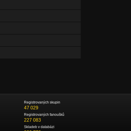
Registrovaných skupin
47 029
Registrovaných fanoušků
227 083
Skladeb v databázi