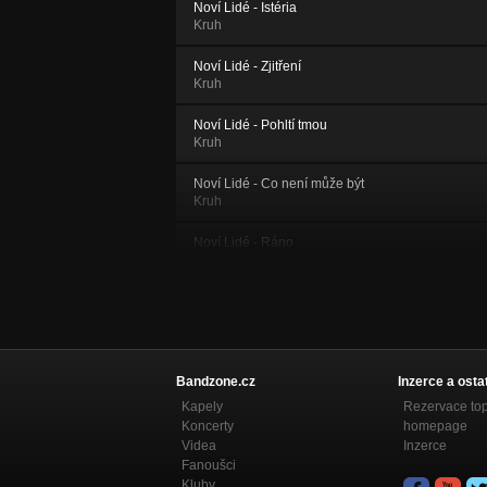
Noví Lidé - Istéria
Kruh
Noví Lidé - Zjitření
Kruh
Noví Lidé - Pohltí tmou
Kruh
Noví Lidé - Co není může být
Kruh
Noví Lidé - Ráno
Kruh
Noví Lidé - Světlo a stín
Světlo a stín
Noví Lidé - Brána
Světlo a stín
Bandzone.cz
Inzerce a osta
Kapely
Rezervace to
Noví Lidé - Nostalgie
Koncerty
homepage
Kruh
Videa
Inzerce
Fanoušci
Noví Lidé - Vize
Kluby