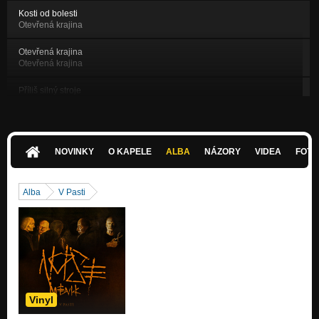
Kosti od bolesti
Otevřená krajina
Otevřená krajina
Otevřená krajina
Příliš silný stroje
Otevřená krajina
Zadní země
Otevřená krajina
NOVINKY
O KAPELE
ALBA
NÁZORY
VIDEA
FOTK
Černá A Bílá (1999)
DEMO 1999
Alba
V Pasti
Paradoxy (1999)
DEMO 1999
Power (1999)
DEMO 1999
Kolikrát (1999)
DEMO 1999
Vinyl