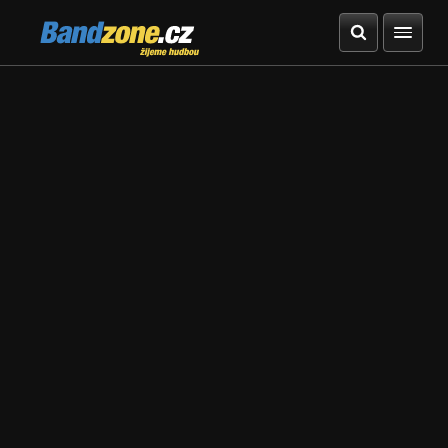
Bandzone.cz
žijeme hudbou