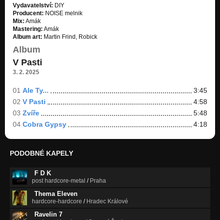
Outro (1999)
Vydavatelství:
DIY
DEMO 1999
Producent:
NOISE melnik
Mix:
Amák
Mastering:
Amák
Album art:
Martin Frind, Robick
Album
V Pasti
3. 2. 2025
01
Ale Ty...
3:45
02
V Pasti
4:58
03
Zvíře
5:48
04
Cobra Gypsy
4:18
PODOBNÉ KAPELY
F D K
post hardcore-metal
/
Praha
Thema Eleven
hardcore-hardcore
/
Hradec Králové
Ravelin 7