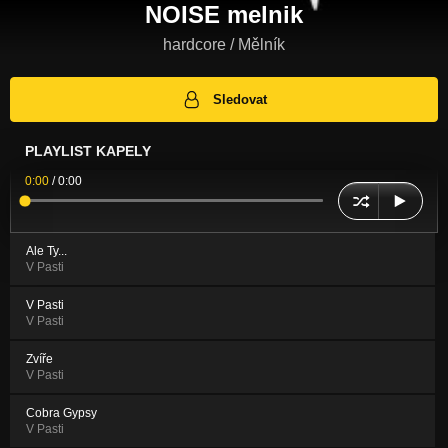
NOISE melnik
hardcore / Mělník
Sledovat
PLAYLIST KAPELY
0:00
/
0:00
Ale Ty...
V Pasti
V Pasti
V Pasti
Zvíře
V Pasti
Cobra Gypsy
V Pasti