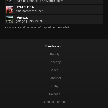
punk-post hardcore
/
Severní Čechy
ESAZLESA
emo-hardcore
/
Cheb
Anyway
garage-punk
/
Mělník
Podobnost se určuje podle počtu společných fanoušků.
Bandzone.cz
Kapely
Koncerty
Videa
Fanoušci
Kluby
Soutěže
Bandzone.cz blog